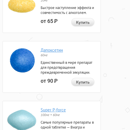
20мг
Быстрое наступление эффекта и
совместимость с алкоголем.
от 65
Р
Купить
Дапоксетин
60мг
Единственный в мире препарат
для предотвращения
преждевременной эякуляции.
от 90
Р
Купить
Super P-force
100мг + 60мг
Самые популярные препараты в
одной таблетке — Виагра и