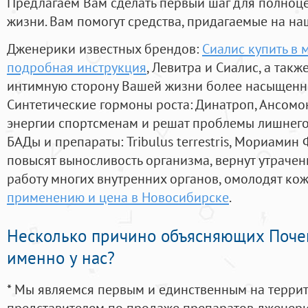
Предлагаем Вам сделать первый шаг для полноц
жизни. Вам помогут средства, придагаемые на на
Дженерики известных брендов:
Сиалис купить в 
подробная инструкция
, Левитра и Сиалис, а так
интимную сторону Вашей жизни более насыщенн
Синтетические гормоны роста
: Динатроп, Ансомо
энергии спортсменам и решат проблемы лишнего
БАДы и препараты:
Tribulus terrestris, Мориамин
повысят выносливость организма, вернут утрачен
работу многих внутренних органов, омолодят кожу
применению и цена в Новосибирске
.
Несколько причино объясняющих Поче
именно у нас?
* Мы являемся первым и единственным на терри
представителем по продаже препаратов дженер