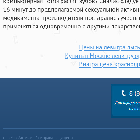
компьютерная томография зубов? Сиалис следуе
16 минут до предполагаемой сексуальной активн
медикамента производители постарались учесть 
применяться одновременно с другими лекарстве
Цены на левитра лысь
Купить в Москве левитру о
Виагра цена краснояр
«Моя Аптека» | Все права защищены