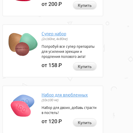
от 200
Р
Купить
Супер набор
(2х160мг, 4х80мг)
Попробуй все супер препараты
для усиления эрекции и
продления полового акта!
от 158
Р
Купить
Набор для влюбленных
(10х100 мг)
Набор для двоих, добавь страсти
в постель!
от 120
Р
Купить