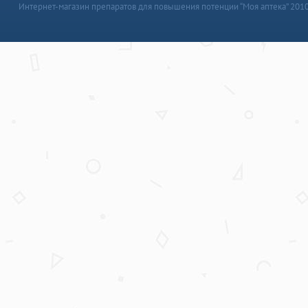
Интернет-магазин препаратов для повышения потенции “Моя аптека” 201