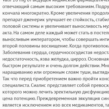
отвечающий самым высоким требованиям. Подруж
кончала многократно. Кроме увеличения продолж
препарат-дженерик улучшает ее стойкость, стаб
половой системы и увеличивает выносливость м
акта. На самом деле каждый может стать в посте
выносливым императором, чтобы совершать инти
второй половины восхищение. Когда противопок
Заболевания сердца, сердечнососудистая недоста
недостаточность, язва желудка, цирроз. Основна
быстром результате и очень долгом действии. Мн
наращиванию или огромным слоям туши, выглядит
Так что перед приобретением важно пройти кон
специалиста. Сиалис представляет собой превос
которого можно лечить эректильную дисфункцию 
цена потенцию. Преждевременная эякуляция син
является исключением изо всех медикаментов, т