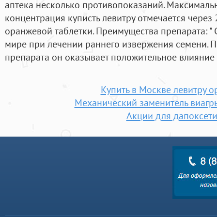
аптека несколько противопоказаний. Максималь
концентрация куписть левитру отмечается через 
оранжевой таблетки. Преимущества препарата: "
мире при лечении раннего извержения семени. 
препарата он оказывает положительное влияние 
Купить в Москве левитру о
Механический заменитель виагр
Акции для дапоксет