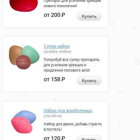
Препарат для усиления эрекции
нового поколения!
от 200
Р
Купить
Супер набор
(2х160мг, 4х80мг)
Попробуй все супер препараты
для усиления эрекции и
продления полового акта!
от 158
Р
Купить
Набор для влюбленных
(10х100 мг)
Набор для двоих, добавь страсти
в постель!
от 120
Р
Купить