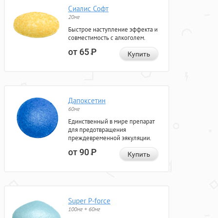
Сиалис Софт
20мг
Быстрое наступление эффекта и
совместимость с алкоголем.
от 65
Р
Купить
Дапоксетин
60мг
Единственный в мире препарат
для предотвращения
преждевременной эякуляции.
от 90
Р
Купить
Super P-force
100мг + 60мг