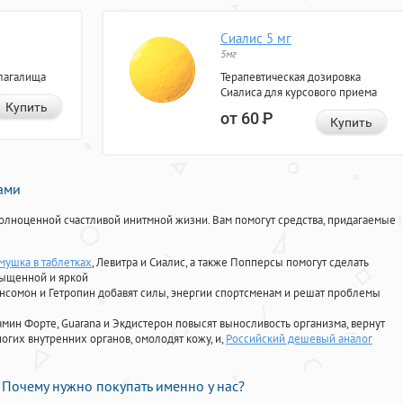
Сиалис 5 мг
5мг
лагалища
Терапевтическая дозировка
Сиалиса для курсового приема
Купить
от 60
Р
Купить
нами
олноценной счастливой инитмной жизни. Вам помогут средства, придагаемые
мушка в таблетках
, Левитра и Сиалис, а также Попперсы помогут сделать
сыщенной и яркой
Ансомон и Гетропин добавят силы, энергии спортсменам и решат проблемы
ориамин Форте, Guarana и Экдистерон повысят выносливость организма, вернут
огих внутренних органов, омолодят кожу, и,
Российский дешевый аналог
Почему нужно покупать именно у нас?