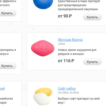
е эффекта и
Единственный в мире препарат
коголем.
для предотвращения
преждевременной эякуляции.
Купить
от 90
Р
Купить
Женская Виагра
100мг
препараты в
Новые, яркие ощущения для
агра и
девушек и женщин.
от 116
Р
Купить
Купить
кий
Софт набор
(3x100мг, 3x20мг)
 наиболее
Выбери софт-препарат на свой
арат.
вкус!