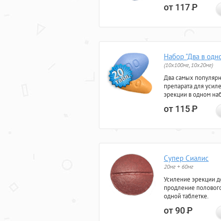
от 117
Р
Набор "Два в одн
(10x100мг, 10x20мг)
Два самых популяр
препарата для усил
эрекции в одном на
от 115
Р
Супер Сиалис
20мг + 60мг
Усиление эрекции до
продление полового
одной таблетке.
от 90
Р