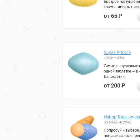
Быстрое наступлени
совместимость с ал
от 65
Р
Super P-force
100мг + 60мг
Самые популярные 
одной таблетке — Ви
Дапоксетин.
от 200
Р
Набор Классичес
(2x100мг, 4x20мг)
Попробуй и выбери
понравившийся преп