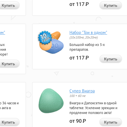
от 117
Р
Купить
Купить
ом"
Набор "Три в одном"
(10x100мг, 20x20мг)
ных
Большой набор из 3-х
ения
препаратов.
боре!
от 117
Р
Купить
Купить
Супер Виагра
100 + 60 мг
 36 часов и
Виагра и Дапоксетин в одной
 акта в
таблетке. Усиление эрекции и
продление полового акта!
от 90
Р
Купить
Купить