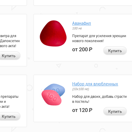
Аванафил
100 мг
евитра для
Препарат для усиления эрекции
 Дапоксетин
нового поколения!
вого акта!
от 200
Р
Купить
Купить
Набор для влюбленных
(10х100 мг)
 препараты
Набор для двоих, добавь страсти
ии и
в постель!
 акта!
от 120
Р
Купить
Купить