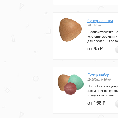
Супер Левитра
20 + 60 мг
В одной таблетке Л
усиления эрекции и
для продления поло
от 95
Р
Супер набор
(2х160мг, 4х80мг)
Попробуй все супер
для усиления эрекц
продления полового
от 158
Р