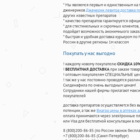
* Мы являемся первым и единственным на 
дженериков
Дженерик левитра доставка п
других известных препаратов
* качество препаратов гарантируется офи
* для стестинельных и скромных клиентов,
подойдет возможность анонимныого заказа
* быстрая и удобная доставка курьером по 
России в другие регионы 1м классом
Покупать у нас выгодно
! каждому новому покупателю
СКИДКА 10
!
БЕСПЛАТНАЯ ДОСТАВКА
при заказе товар
! оптовым покупателям СПЕЦИАЛЬНЫЕ цены
! так же у нас постоянно проводятся раз
Силденафила по очень выгодным ценам!
Cотрудники нашей фирмы прилагают макси
покупателей
доставка препаратов осуществляется без в
потенции, а так же
Виагра цены в аптеках 
оплата принимаются через электронные пл
или Visa для бесплатной консультации в л
8
(800
)200-86-85
(
по России звонок беспла
+7
(800
)200-86-85
(
Санкт-Петербург)