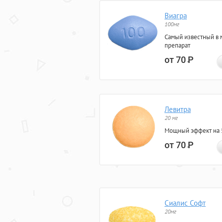
Виагра
100мг
Самый известный в 
препарат
от 70
Р
Левитра
20 мг
Мощный эффект на 5
от 70
Р
Сиалис Софт
20мг