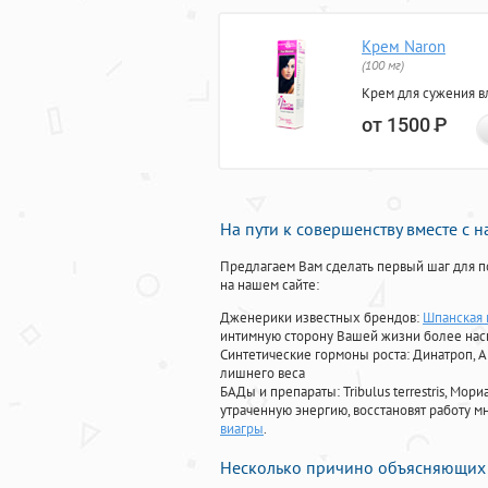
Крем Naron
(100 мг)
Крем для сужения в
от 1500
Р
На пути к совершенству вместе с 
Предлагаем Вам сделать первый шаг для п
на нашем сайте:
Дженерики известных брендов:
Шпанская 
интимную сторону Вашей жизни более на
Синтетические гормоны роста
: Динатроп, 
лишнего веса
БАДы и препараты:
Tribulus terrestris, М
утраченную энергию, восстановят работу мн
виагры
.
Несколько причино объясняющих 