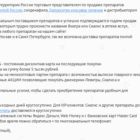
территории России торговым представителем по продаже препаратов
очтой России
, силденафила
,
Дапоксетин курсовое лечение
и дистрибьютором
циальным поставщиком препаратов и успешно подтверждается годами продаж
 которым трудно произнести название Виагра или Сиалис в аптеке вслух,
 любого препаратан на нашем сайте!
Москве и в Санкт-Петербурге, так же возможна доставка препаратов почтой
%
- постоянная дисконтная карта на последующие покупки
а на сумму более 5 тысяч рублей
 на мелкооптовые партии препарата с возможностью выписки товарного чек
личные АКЦИИ позволяющие покупать дженерики Левитры, Сиалиса и
мальные усилия, чтобы сделать приобретение препаратов удобным для
ыходных дней круглосуточно. Для VIP клиентов: Сиалис и другие препараты дл
алматы
доставляются круглосуточно
атежные системы Яндекс Деньги, Web Money и с банковских карт Master Card
юбое время можно обратиться
»
по многоканальным телефонам:
тный),