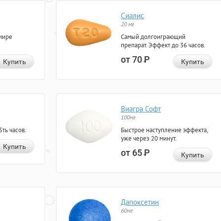
Сиалис
20 мг
мире
Самый долгоиграющий
препарат. Эффект до 36 часов.
от 70
Р
Купить
Купить
Виагра Софт
100мг
ть часов.
Быстрое наступление эффекта,
уже через 20 минут.
Купить
от 65
Р
Купить
Дапоксетин
60мг