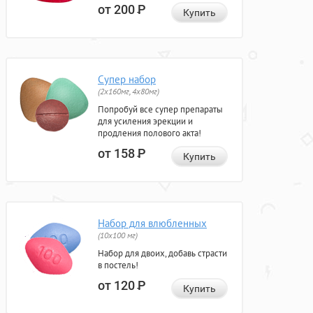
от 200
Р
Купить
Супер набор
(2х160мг, 4х80мг)
Попробуй все супер препараты
для усиления эрекции и
продления полового акта!
от 158
Р
Купить
Набор для влюбленных
(10х100 мг)
Набор для двоих, добавь страсти
в постель!
от 120
Р
Купить