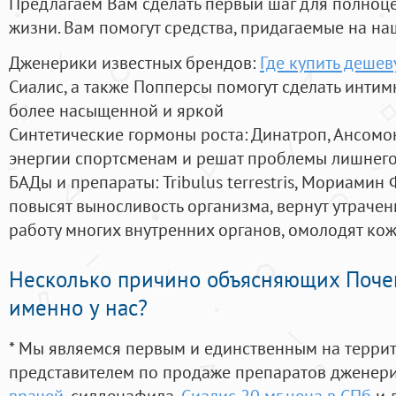
Предлагаем Вам сделать первый шаг для полноц
жизни. Вам помогут средства, придагаемые на на
Дженерики известных брендов:
Где купить дешев
Сиалис, а также Попперсы помогут сделать инти
более насыщенной и яркой
Синтетические гормоны роста
: Динатроп, Ансомо
энергии спортсменам и решат проблемы лишнего
БАДы и препараты:
Tribulus terrestris, Мориамин
повысят выносливость организма, вернут утрачен
работу многих внутренних органов, омолодят кожу
Несколько причино объясняющих Поче
именно у нас?
* Мы являемся первым и единственным на терри
представителем по продаже препаратов дженер
врачей
, силденафила
,
Сиалис 20 мг цена в СПб
и 