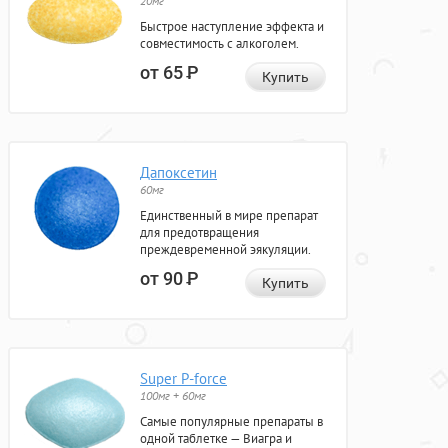
20мг
Быстрое наступление эффекта и
совместимость с алкоголем.
от 65
Р
Купить
Дапоксетин
60мг
Единственный в мире препарат
для предотвращения
преждевременной эякуляции.
от 90
Р
Купить
Super P-force
100мг + 60мг
Самые популярные препараты в
одной таблетке — Виагра и