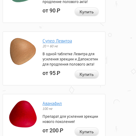
продление полового акта!
от 90
Р
Купить
Супер Левитра
20 + 60 мг
В одной таблетке Левитра для
усиления эрекции и Дапоксетин
для продления полового акта!
от 95
Р
Купить
Аванафил
100 мг
Препарат для усиления эрекции
нового поколения!
от 200
Р
Купить