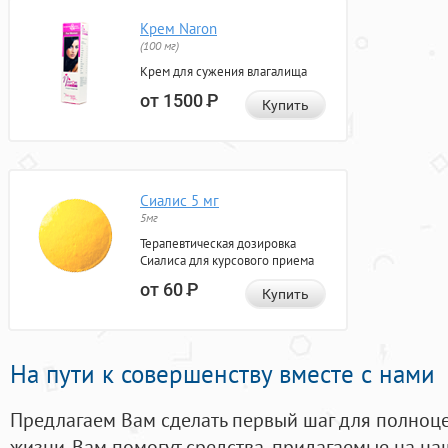
Крем Naron
(100 мг)
Крем для сужения влагалища
от 1500
Р
Купить
Сиалис 5 мг
5мг
Терапевтическая дозировка
Сиалиса для курсового приема
от 60
Р
Купить
На пути к совершенству вместе с нами
Предлагаем Вам сделать первый шаг для полноц
жизни. Вам помогут средства, придагаемые на на