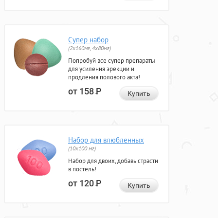
Супер набор
(2х160мг, 4х80мг)
Попробуй все супер препараты
для усиления эрекции и
продления полового акта!
от 158
Р
Купить
Набор для влюбленных
(10х100 мг)
Набор для двоих, добавь страсти
в постель!
от 120
Р
Купить