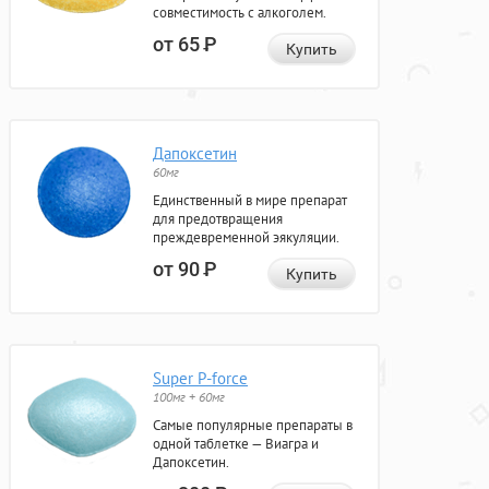
совместимость с алкоголем.
от 65
Р
Купить
Дапоксетин
60мг
Единственный в мире препарат
для предотвращения
преждевременной эякуляции.
от 90
Р
Купить
Super P-force
100мг + 60мг
Самые популярные препараты в
одной таблетке — Виагра и
Дапоксетин.