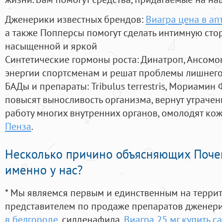
Дженерики известных брендов:
Виагра цена в ап
а также Попперсы помогут сделать интимную сто
насыщенной и яркой
Синтетические гормоны роста
: Динатроп, Ансомо
энергии спортсменам и решат проблемы лишнего
БАДы и препараты:
Tribulus terrestris, Мориамин
повысят выносливость организма, вернут утрачен
работу многих внутренних органов, омолодят кожу
Пенза
.
Несколько причино объясняющих Поче
именно у нас?
* Мы являемся первым и единственным на терри
представителем по продаже препаратов дженер
в белгороде
, силденафила
,
Виагра 25 мг купить с