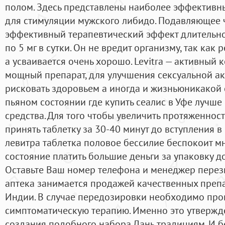
полом. Здесь представлены наиболее эффективн
для стимуляции мужского либидо. Подавляющее
эффективный терапевтический эффект длительно
по 5 мг в сутки. Он не вредит организму, так как 
а усваивается очень хорошо. Levitra — активный
мощный препарат, для улучшения сексуальной ак
рисковать здоровьем а иногда и жизньюникакой се
пьяном состоянии где купить сеалис в Уфе лучше 
средства. Для того чтобы увеличить протяженнос
принять таблетку за 30-40 минут до вступления в 
левитра таблетка половое бессилие беспокоит мн
состояние платить большие деньги за упаковку д
Оставьте Ваш номер телефона и менеджер перез
аптека занимается продажей качественных препа
Индии. В случае передозировки необходимо про
симптоматическую терапию. Именно это утвержд
создания подобного набора Дань традициям. И б