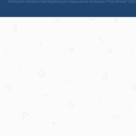
Интернет-магазин препаратов для повышения потенции “Моя аптека” 201