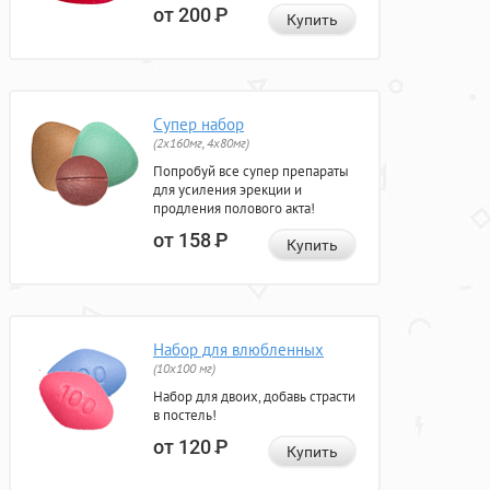
от 200
Р
Купить
Супер набор
(2х160мг, 4х80мг)
Попробуй все супер препараты
для усиления эрекции и
продления полового акта!
от 158
Р
Купить
Набор для влюбленных
(10х100 мг)
Набор для двоих, добавь страсти
в постель!
от 120
Р
Купить