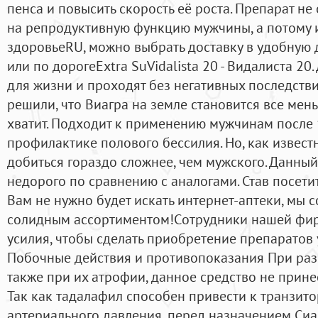
пенса и повысить скорость её роста. Препарат не
на репродуктивную функцию мужчины, а потому и
здоровьеRU, можно выбрать доставку в удобную 
или по дорогеExtra SuVidalista 20 - Видалиста 2
для жизни и проходят без негативных последстви
решили, что Виагра на земле становится все мень
хватит. Подходит к применению мужчинам после 1
профилактике полового бессилия. Но, как извест
добиться гораздо сложнее, чем мужского. Данный
недорого по сравнению с аналогами. Став посети
Вам не нужно будет искать интернет-аптеки, мы с
солидным ассортиментом!Cотрудники нашей фи
усилия, чтобы сделать приобретение препаратов
Побочные действия и противопоказания При раз
также при их атрофии, данное средство не прине
Так как тадалафил способен привести к транзи
артериального давления, перед назначением Си