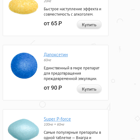
20мг
Быстрое наступление эффекта и
совместимость с алкоголем.
от 65
Р
Купить
Дапоксетин
60мг
Единственный в мире препарат
для предотвращения
преждевременной эякуляции.
от 90
Р
Купить
Super P-force
100мг + 60мг
Самые популярные препараты в
одной таблетке — Виагра и