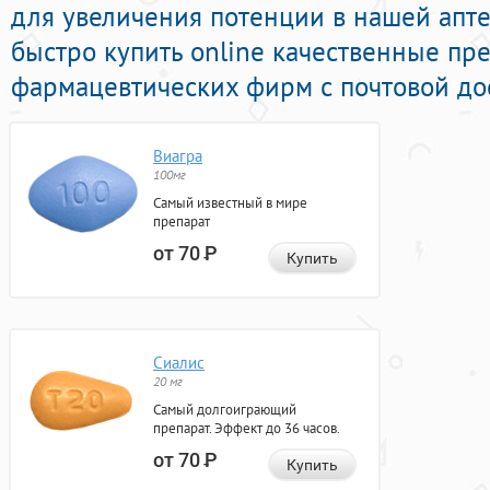
для увеличения потенции в нашей апте
быстро купить online качественные пр
фармацевтических фирм с почтовой дос
Виагра
100мг
Самый известный в мире
препарат
от 70
Р
Купить
Сиалис
20 мг
Самый долгоиграющий
препарат. Эффект до 36 часов.
от 70
Р
Купить