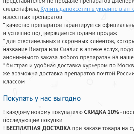
представителем по продаже препаратов дженер
силденафила
,
Купить дапоксетин в украине в апт
известных препаратов
* качество препаратов гарантируется официаль
и успешно подтверждается годами продаж
* для стестинельных и скромных клиентов, кото
название Виагра или Сиалис в аптеке вслух, под
анонимныого заказа любого препаратан на наше
* быстрая и удобная доставка курьером по Москве
же возможна доставка препаратов почтой России
классом
Покупать у нас выгодно
! каждому новому покупателю
СКИДКА 10%
- пос
последующие покупки
!
БЕСПЛАТНАЯ ДОСТАВКА
при заказе товара на с