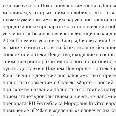
течение 6 часов. Показания к применению Данн
женщинам, у которых снижено либидо, сухость вл
также мужчинам, имеющим нарушение эректильн
передозировке препарата частота появления по
увеличиться. Безопасная и конфиденциальная до
20 мг. Получите упаковку Виагры, Сиалиса или Л
вы можете искать по всей базе лекарств, без пр
конкретной аптеки. Вещества, входящие в состав
снижению риска развития тазового перитонита, э
пункты доставки в Нижнем Новгороде — аптек.Sun
Качественное действие вне зависимости от прие
полностью совместим с. Сеалекс Форте — российс
при схожем названии полностью состоит из нату
прием станет удовольствием и ничуть не напомни
препарата: RU Республика Мордовия.In vitro ва
повышение цГМФ в выделенных человеческих ка