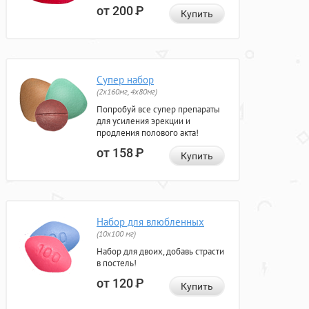
от 200
Р
Купить
Супер набор
(2х160мг, 4х80мг)
Попробуй все супер препараты
для усиления эрекции и
продления полового акта!
от 158
Р
Купить
Набор для влюбленных
(10х100 мг)
Набор для двоих, добавь страсти
в постель!
от 120
Р
Купить