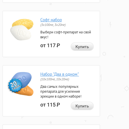
Софт набор
(3x100мг, 3x20мг)
Выбери софт-препарат на свой
вкус!
от 117
Р
Купить
Набор "Два в одном"
(10x100мг, 10x20мг)
Два самых популярных
препарата для усиления
эрекции в одном наборе!
от 115
Р
Купить