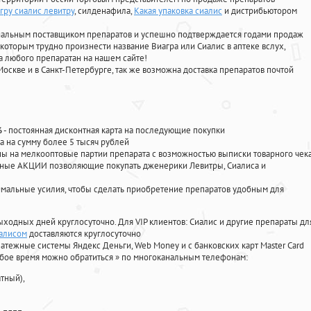
гру сиалис левитру
, силденафила
,
Какая упаковка сиалис
и дистрибьютором
циальным поставщиком препаратов и успешно подтверждается годами продаж
 которым трудно произнести название Виагра или Сиалис в аптеке вслух,
 любого препаратан на нашем сайте!
Москве и в Санкт-Петербурге, так же возможна доставка препаратов почтой
%
- постоянная дисконтная карта на последующие покупки
а на сумму более 5 тысяч рублей
 на мелкооптовые партии препарата с возможностью выписки товарного чек
личные АКЦИИ позволяющие покупать дженерики Левитры, Сиалиса и
мальные усилия, чтобы сделать приобретение препаратов удобным для
ыходных дней круглосуточно. Для VIP клиентов: Сиалис и другие препараты дл
иалисом
доставляются круглосуточно
атежные системы Яндекс Деньги, Web Money и с банковских карт Master Card
юбое время можно обратиться
»
по многоканальным телефонам:
тный),