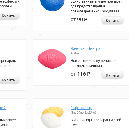
е эффекта и
Единственный в мире препарат
коголем.
для предотвращения
преждевременной эякуляции.
Купить
от 90
Р
Купить
Женская Виагра
100мг
препараты в
Новые, яркие ощущения для
агра и
девушек и женщин.
от 116
Р
Купить
Купить
кий
Софт набор
(3x100мг, 3x20мг)
 наиболее
Выбери софт-препарат на свой
арат.
вкус!