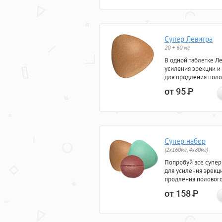
Супер Левитра
20 + 60 мг
В одной таблетке Л
усиления эрекции и
для продления поло
от 95
Р
Супер набор
(2х160мг, 4х80мг)
Попробуй все супер
для усиления эрекц
продления полового
от 158
Р