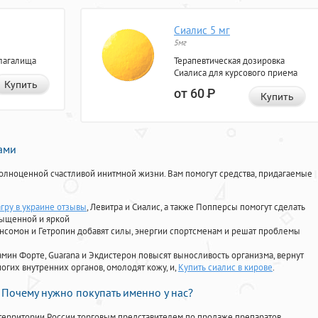
Сиалис 5 мг
5мг
лагалища
Терапевтическая дозировка
Сиалиса для курсового приема
Купить
от 60
Р
Купить
нами
олноценной счастливой инитмной жизни. Вам помогут средства, придагаемые
агру в украине отзывы
, Левитра и Сиалис, а также Попперсы помогут сделать
сыщенной и яркой
Ансомон и Гетропин добавят силы, энергии спортсменам и решат проблемы
ориамин Форте, Guarana и Экдистерон повысят выносливость организма, вернут
огих внутренних органов, омолодят кожу, и,
Купить сиалис в кирове
.
Почему нужно покупать именно у нас?
территории России торговым представителем по продаже препаратов