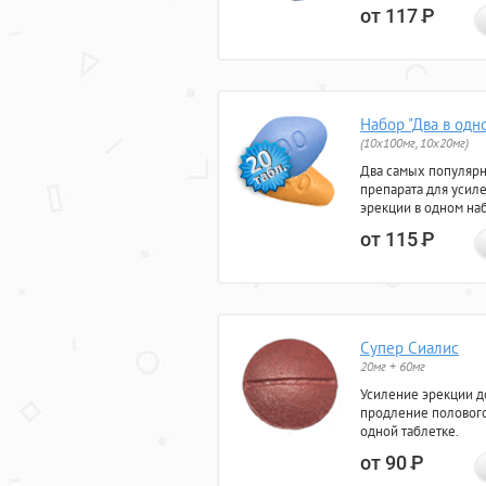
от 117
Р
Набор "Два в одн
(10x100мг, 10x20мг)
Два самых популяр
препарата для усил
эрекции в одном на
от 115
Р
Супер Сиалис
20мг + 60мг
Усиление эрекции до
продление полового
одной таблетке.
от 90
Р