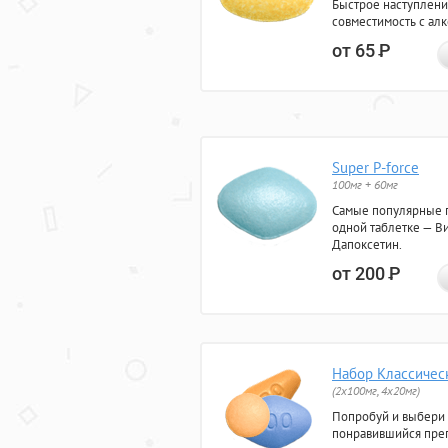
Быстрое наступлени
совместимость с ал
от 65
Р
Super P-force
100мг + 60мг
Самые популярные 
одной таблетке — Ви
Дапоксетин.
от 200
Р
Набор Классичес
(2x100мг, 4x20мг)
Попробуй и выбери
понравившийся преп