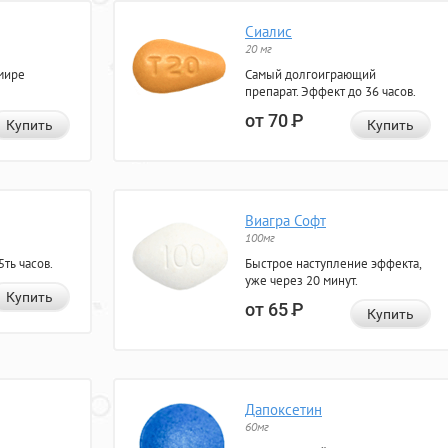
Сиалис
20 мг
мире
Самый долгоиграющий
препарат. Эффект до 36 часов.
от 70
Р
Купить
Купить
Виагра Софт
100мг
ть часов.
Быстрое наступление эффекта,
уже через 20 минут.
Купить
от 65
Р
Купить
Дапоксетин
60мг