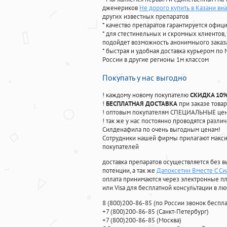
дженериков
Не дорого купить в Казани виа
других известных препаратов
* качество препаратов гарантируется офи
* для стестинельных и скромных клиентов,
подойдет возможность анонимныого заказа
* быстрая и удобная доставка курьером по 
России в другие регионы 1м классом
Покупать у нас выгодно
! каждому новому покупателю
СКИДКА 10
!
БЕСПЛАТНАЯ ДОСТАВКА
при заказе товар
! оптовым покупателям СПЕЦИАЛЬНЫЕ цены
! так же у нас постоянно проводятся раз
Силденафила по очень выгодным ценам!
Cотрудники нашей фирмы прилагают макси
покупателей
доставка препаратов осуществляется без в
потенции, а так же
Дапоксетин Вместе С С
оплата принимаются через электронные пл
или Visa для бесплатной консультации в л
8
(800
)200-86-85
(
по России звонок беспла
+7
(800
)200-86-85
(
Санкт-Петербург)
+7
(800
)200-86-85
(
Москва)