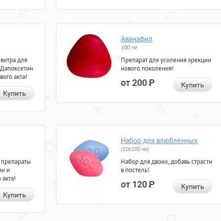
Аванафил
100 мг
евитра для
Препарат для усиления эрекции
 Дапоксетин
нового поколения!
вого акта!
от 200
Р
Купить
Купить
Набор для влюбленных
(10х100 мг)
 препараты
Набор для двоих, добавь страсти
ии и
в постель!
 акта!
от 120
Р
Купить
Купить