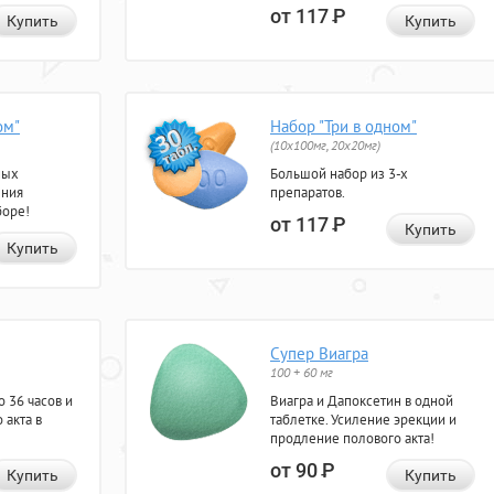
от 117
Р
Купить
Купить
ом"
Набор "Три в одном"
(10x100мг, 20x20мг)
ных
Большой набор из 3-х
ения
препаратов.
боре!
от 117
Р
Купить
Купить
Супер Виагра
100 + 60 мг
 36 часов и
Виагра и Дапоксетин в одной
 акта в
таблетке. Усиление эрекции и
продление полового акта!
от 90
Р
Купить
Купить