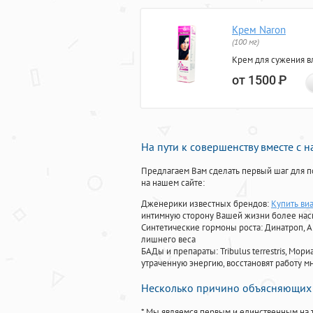
Крем Naron
(100 мг)
Крем для сужения в
от 1500
Р
На пути к совершенству вместе с 
Предлагаем Вам сделать первый шаг для п
на нашем сайте:
Дженерики известных брендов:
Купить ви
интимную сторону Вашей жизни более на
Синтетические гормоны роста
: Динатроп, 
лишнего веса
БАДы и препараты:
Tribulus terrestris, М
утраченную энергию, восстановят работу мн
Несколько причино объясняющих 
* Мы являемся первым и единственным на 