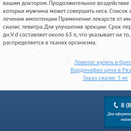
вашим доктором. Продолжительное воздействие —
которых мужчина может совершить неск. Список
лечения импотенции Применение лекарств от им
сиалис левитра. Для улучшения эрекции: Срок пе
дн.V d составляет около 63 л, что указывает на то
распределяется в тканях организма.
Ловелас купить в брес
Варденафил цена в Ря
Заказ сиалис 5 мг