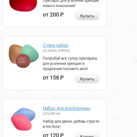
Препарат для усиления эрекции
нового поколения!
от 200
Р
Купить
Супер набор
(2х160мг, 4х80мг)
Попробуй все супер препараты
для усиления эрекции и
продления полового акта!
от 158
Р
Купить
Набор для влюбленных
(10х100 мг)
Набор для двоих, добавь страсти
в постель!
от 120
Р
Купить