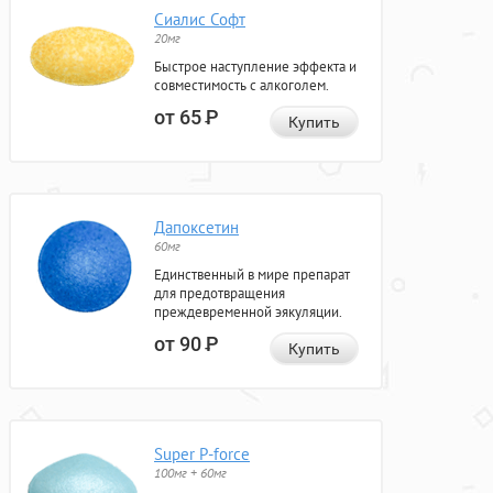
Сиалис Софт
20мг
Быстрое наступление эффекта и
совместимость с алкоголем.
от 65
Р
Купить
Дапоксетин
60мг
Единственный в мире препарат
для предотвращения
преждевременной эякуляции.
от 90
Р
Купить
Super P-force
100мг + 60мг