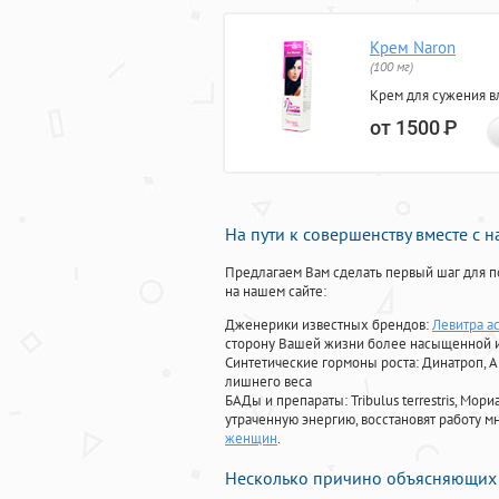
Крем Naron
(100 мг)
Крем для сужения в
от 1500
Р
На пути к совершенству вместе с 
Предлагаем Вам сделать первый шаг для п
на нашем сайте:
Дженерики известных брендов:
Левитра ac
сторону Вашей жизни более насыщенной 
Синтетические гормоны роста
: Динатроп, 
лишнего веса
БАДы и препараты:
Tribulus terrestris, М
утраченную энергию, восстановят работу мн
женщин
.
Несколько причино объясняющих 