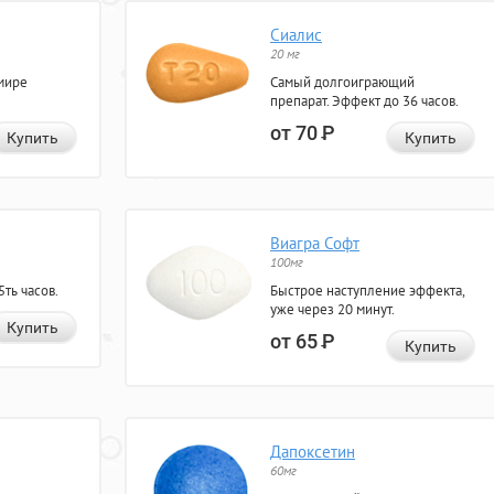
Сиалис
20 мг
мире
Самый долгоиграющий
препарат. Эффект до 36 часов.
от 70
Р
Купить
Купить
Виагра Софт
100мг
ть часов.
Быстрое наступление эффекта,
уже через 20 минут.
Купить
от 65
Р
Купить
Дапоксетин
60мг