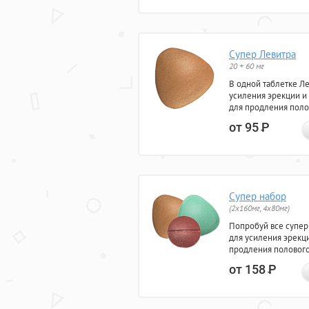
Супер Левитра
20 + 60 мг
В одной таблетке Л
усиления эрекции и
для продления поло
от 95
Р
Супер набор
(2х160мг, 4х80мг)
Попробуй все супер
для усиления эрекц
продления полового
от 158
Р