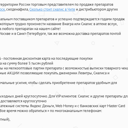
территории России торговым представителем по продаже препаратов
рск
, силденафила
,
Сколько стоит сиалис в Чите
и дистрибьютором других
циальным поставщиком препаратов и успешно подтверждается годами продаж
 которым трудно произнести название Виагра или Сиалис в аптеке вслух,
 любого препаратан на нашем сайте!
Москве и в Санкт-Петербурге, так же возможна доставка препаратов почтой
%
- постоянная дисконтная карта на последующие покупки
а на сумму более 5 тысяч рублей
 на мелкооптовые партии препарата с возможностью выписки товарного чек
личные АКЦИИ позволяющие покупать дженерики Левитры, Сиалиса и
мальные усилия, чтобы сделать приобретение препаратов удобным для
ыходных дней круглосуточно. Для VIP клиентов: Сиалис и другие препараты дл
доставляются круглосуточно
атежные системы Яндекс Деньги, Web Money и с банковских карт Master Card
юбое время можно обратиться
»
по многоканальным телефонам:
тный),