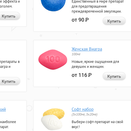
е эффекта и
Единственный в мире препарат
коголем.
для предотвращения
преждевременной эякуляции.
Купить
от 90
Р
Купить
Женская Виагра
100мг
препараты в
Новые, яркие ощущения для
агра и
девушек и женщин.
от 116
Р
Купить
Купить
кий
Софт набор
(3x100мг, 3x20мг)
 наиболее
Выбери софт-препарат на свой
арат.
вкус!