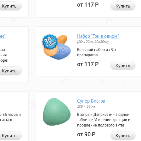
от 117
Р
Купить
Купить
ом"
Набор "Три в одном"
(10x100мг, 20x20мг)
ных
Большой набор из 3-х
ения
препаратов.
боре!
от 117
Р
Купить
Купить
Супер Виагра
100 + 60 мг
 36 часов и
Виагра и Дапоксетин в одной
 акта в
таблетке. Усиление эрекции и
продление полового акта!
от 90
Р
Купить
Купить