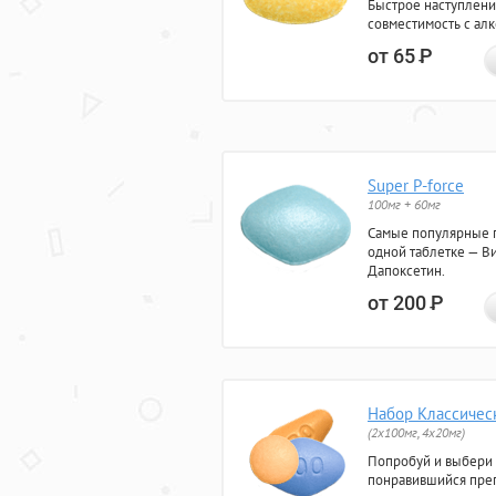
Быстрое наступлени
совместимость с ал
от 65
Р
Super P-force
100мг + 60мг
Самые популярные 
одной таблетке — Ви
Дапоксетин.
от 200
Р
Набор Классичес
(2x100мг, 4x20мг)
Попробуй и выбери
понравившийся преп