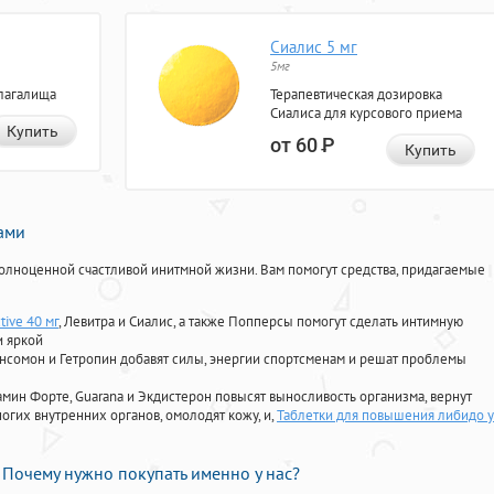
Сиалис 5 мг
5мг
лагалища
Терапевтическая дозировка
Сиалиса для курсового приема
Купить
от 60
Р
Купить
нами
олноценной счастливой инитмной жизни. Вам помогут средства, придагаемые
tive 40 мг
, Левитра и Сиалис, а также Попперсы помогут сделать интимную
и яркой
Ансомон и Гетропин добавят силы, энергии спортсменам и решат проблемы
ориамин Форте, Guarana и Экдистерон повысят выносливость организма, вернут
огих внутренних органов, омолодят кожу, и,
Таблетки для повышения либидо у
Почему нужно покупать именно у нас?