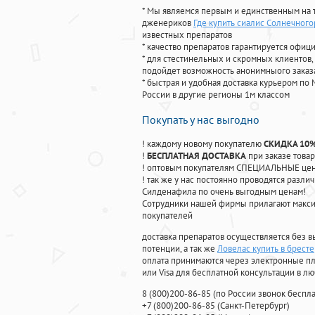
* Мы являемся первым и единственным на 
дженериков
Где купить сиалис Солнечного
известных препаратов
* качество препаратов гарантируется офи
* для стестинельных и скромных клиентов,
подойдет возможность анонимныого заказа
* быстрая и удобная доставка курьером по 
России в другие регионы 1м классом
Покупать у нас выгодно
! каждому новому покупателю
СКИДКА 10
!
БЕСПЛАТНАЯ ДОСТАВКА
при заказе товар
! оптовым покупателям СПЕЦИАЛЬНЫЕ цены
! так же у нас постоянно проводятся раз
Силденафила по очень выгодным ценам!
Cотрудники нашей фирмы прилагают макси
покупателей
доставка препаратов осуществляется без в
потенции, а так же
Ловелас купить в бресте
оплата принимаются через электронные пл
или Visa для бесплатной консультации в л
8
(800
)200-86-85
(
по России звонок беспла
+7
(800
)200-86-85
(
Санкт-Петербург)