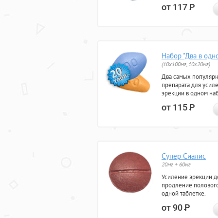
от 117
Р
Набор "Два в одн
(10x100мг, 10x20мг)
Два самых популяр
препарата для усил
эрекции в одном на
от 115
Р
Супер Сиалис
20мг + 60мг
Усиление эрекции до
продление полового
одной таблетке.
от 90
Р