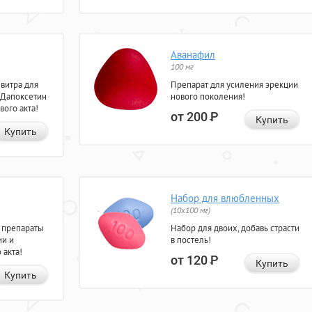
Аванафил
100 мг
евитра для
Препарат для усиления эрекции
 Дапоксетин
нового поколения!
вого акта!
от 200
Р
Купить
Купить
Набор для влюбленных
(10х100 мг)
 препараты
Набор для двоих, добавь страсти
ии и
в постель!
 акта!
от 120
Р
Купить
Купить