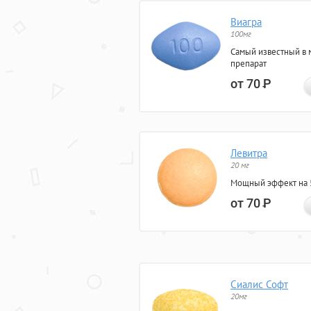
Виагра
100мг
Самый известный в 
препарат
от 70
Р
Левитра
20 мг
Мощный эффект на 5
от 70
Р
Сиалис Софт
20мг