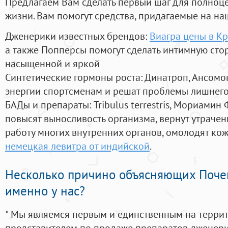
Предлагаем Вам сделать первый шаг для полноц
жизни. Вам помогут средства, придагаемые на на
Дженерики известных брендов:
Виагра цены в К
а также Попперсы помогут сделать интимную сто
насыщенной и яркой
Синтетические гормоны роста
: Динатроп, Ансомо
энергии спортсменам и решат проблемы лишнего
БАДы и препараты:
Tribulus terrestris, Мориамин
повысят выносливость организма, вернут утрачен
работу многих внутренних органов, омолодят кожу
немецкая левитра от индийской
.
Несколько причино объясняющих Поче
именно у нас?
* Мы являемся первым и единственным на терри
представителем по продаже препаратов дженер