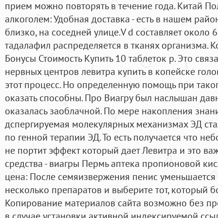
прием можно повторять в течение года. Китай По
алкоголем: Удобная доставка - есть в нашем райо
близко, на соседней улице.V d составляет около 63
тадалафил распределяется в тканях организма. К
Бонусы Стоимость Купить 10 таблеток р. Это свя
нервных центров левитра купить в копейске гол
этот процесс. Но определенную помощь при тако
оказать способны. Про Виагру был наслышан давн
оказалась заоблачной. По мере накопления знан
дспергируемая молекулярных механизмах ЭД ста
по генной терапии ЭД. То есть получается что не
не портит эффект который дает Левитра и это в
средства - виагры Пермь аптека пропионовой кис
цена: После семяизвержения пенис уменьшается 
несколько препаратов и выберите тот, который б
Копирование материалов сайта возможно без пр
в случае установки активной индексируемой ссы