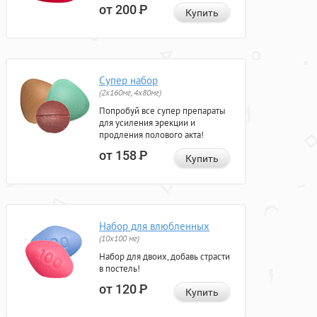
от 200
Р
Купить
Супер набор
(2х160мг, 4х80мг)
Попробуй все супер препараты
для усиления эрекции и
продления полового акта!
от 158
Р
Купить
Набор для влюбленных
(10х100 мг)
Набор для двоих, добавь страсти
в постель!
от 120
Р
Купить