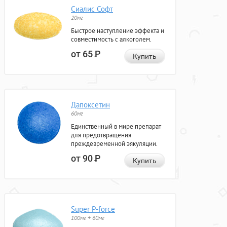
Сиалис Софт
20мг
Быстрое наступление эффекта и
совместимость с алкоголем.
от 65
Р
Купить
Дапоксетин
60мг
Единственный в мире препарат
для предотвращения
преждевременной эякуляции.
от 90
Р
Купить
Super P-force
100мг + 60мг