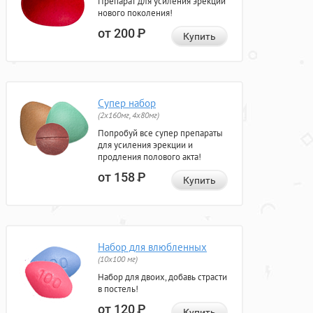
Препарат для усиления эрекции
нового поколения!
от 200
Р
Купить
Супер набор
(2х160мг, 4х80мг)
Попробуй все супер препараты
для усиления эрекции и
продления полового акта!
от 158
Р
Купить
Набор для влюбленных
(10х100 мг)
Набор для двоих, добавь страсти
в постель!
от 120
Р
Купить