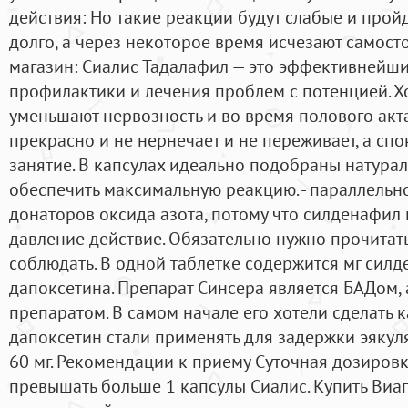
действия: Но такие реакции будут слабые и пройд
долго, а через некоторое время исчезают самост
магазин: Сиалис Тадалафил — это эффективнейши
профилактики и лечения проблем с потенцией. Х
уменьшают нервозность и во время полового акта
прекрасно и не нернечает и не переживает, а сп
занятие. В капсулах идеально подобраны натура
обеспечить максимальную реакцию. - параллельн
донаторов оксида азота, потому что силденафи
давление действие. Обязательно нужно прочитат
соблюдать. В одной таблетке содержится мг силд
дапоксетина. Препарат Синсера является БАДом,
препаратом. В самом начале его хотели сделать к
дапоксетин стали применять для задержки эякуля
60 мг. Рекомендации к приему Суточная дозиров
превышать больше 1 капсулы Сиалис. Купить Виаг