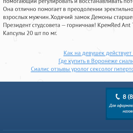
помогающий регулировать и восстанавливать пот
Она отлично помогает в преодолении эректильн
взрослых мужчин. Ходячий замок Демоны старше
Президент студсовета — горничная! КремRed Ant 
Капсулы 20 шт по мг.
Как на девушек действует
Где купить в Воронеже сиал
Сиалис отзывы уролог сексолог гиперт