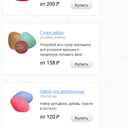
от 200
Р
Купить
Супер набор
(2х160мг, 4х80мг)
Попробуй все супер препараты
для усиления эрекции и
продления полового акта!
от 158
Р
Купить
Набор для влюбленных
(10х100 мг)
Набор для двоих, добавь страсти
в постель!
от 120
Р
Купить