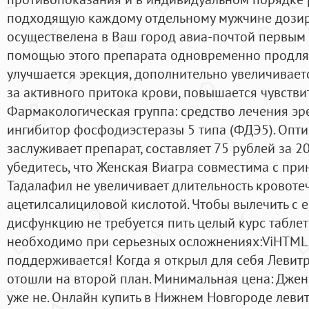
подходящую каждому отдельному мужчине дозир
осуществелена в Ваш город авиа-почтой первым 
помощью этого препарата одновременно продляе
улучшается эрекция, дополнительно увеличивает
за активного притока крови, повышается чувстви
Фармакологическая группа: средство лечения эр
ингибитор фосфодиэстеразы 5 типа (ФДЭ5). Опти
заслуживает препарат, составляет 75 рублей за 2
убедитесь, что Женская Виагра совместима с пр
Тадалафил не увеличивает длительность кровоте
ацетилсалициловой кислотой. Чтобы вылечить с 
дисфункцию не требуется пить целый курс табле
необходимо при серьезных осложнениях:ViHTML 
поддерживается! Когда я открыл для себя Левитр
отошли на второй план. Минимальная цена: Дже
уже не. Онлайн купить в Нижнем Новгороде лев