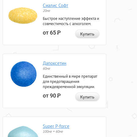
Сиалис Софт
20мг
Быстрое наступление эффекта и
совместимость с алкоголем.
от 65
Р
Купить
Дапоксетин
60мг
Единственный в мире препарат
для предотвращения
преждевременной эякуляции.
от 90
Р
Купить
Super P-force
100мг + 60мг