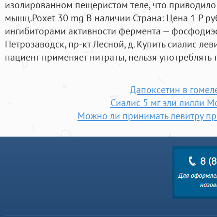
изолированном пещеристом теле, что приводило
мышц.Poxet 30 mg В наличии Страна: Цена 1 Р р
ингибиторами активности фермента — фосфодиэс
Петрозаводск, пр-кт Лесной, д. Купить сиалис лев
пациент применяет нитраты, нельзя употреблять 
Дапоксетин в гомел
Сиалис 5 мг эли лилли М
Можно ли принимать левитру пр