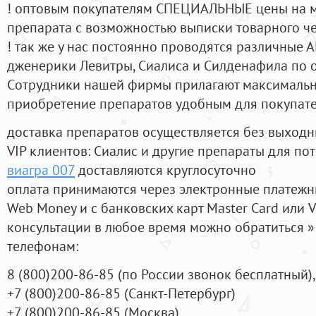
! оптовым покупателям СПЕЦИАЛЬНЫЕ цены на 
препарата с возможностью выписки товарного ч
! так же у нас постоянно проводятся различные
дженерики Левитры, Сиалиса и Силденафила по 
Cотрудники нашей фирмы прилагают максимальны
приобретение препаратов удобным для покупат
доставка препаратов осуществляется без выходн
VIP клиентов: Сиалис и другие препараты для пот
виагра 007
доставляются круглосуточно
оплата принимаются через электронные платежн
Web Money и с банковских карт Master Card или V
консультации в любое время можно обратиться
телефонам:
8
(800
)200-86-85
(
по России звонок бесплатный),
+7
(800
)200-86-85
(
Санкт-Петербург)
+7
(800
)200-86-85
(
Москва)