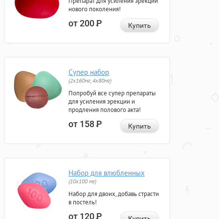
Препарат для усиления эрекции
нового поколения!
от 200
Р
Купить
Супер набор
(2х160мг, 4х80мг)
Попробуй все супер препараты
для усиления эрекции и
продления полового акта!
от 158
Р
Купить
Набор для влюбленных
(10х100 мг)
Набор для двоих, добавь страсти
в постель!
от 120
Р
Купить