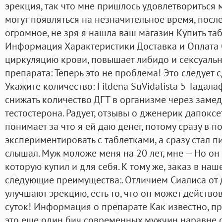
эрекция, так что мне пришлось удовлетвориться
могут появляться на незначительное время, посл
огромное, не зря я нашла ваш магазин Купить таб
Информация Характеристики Доставка и Оплата 
циркуляцию крови, повышает либидо и сексуальну
препарата: Теперь это не проблема! Это следует с
Укажите количество: Fildena SuVidalista 5 Тадал
снижать количество ДГТ в организме через зам
тестостерона. Радует, отзывы о дженерик дапоксе
понимает за что я ей даю денег, потому сразу в п
экспериментировать с таблетками, а сразу стал п
слышал. Муж моложе меня на 20 лет, мне — Но он
которую купил и для себя. К тому же, заказ в на
следующие преимущества:. Отличием Сиалиса от 
улучшают эрекцию, есть то, что он может действ
суток! Информация о препарате Как известно, п
это еще один бич современных мужчин наравне 