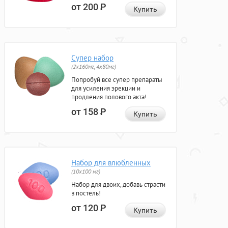
от 200
Р
Купить
Супер набор
(2х160мг, 4х80мг)
Попробуй все супер препараты
для усиления эрекции и
продления полового акта!
от 158
Р
Купить
Набор для влюбленных
(10х100 мг)
Набор для двоих, добавь страсти
в постель!
от 120
Р
Купить