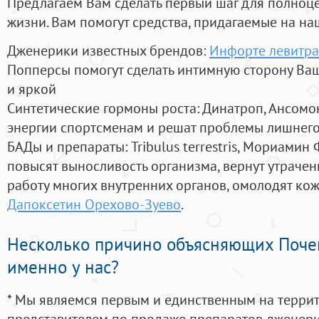
Предлагаем Вам сделать первый шаг для полноц
жизни. Вам помогут средства, придагаемые на на
Дженерики известных брендов:
Инфорте левитра
Попперсы помогут сделать интимную сторону В
и яркой
Синтетические гормоны роста
: Динатроп, Ансомо
энергии спортсменам и решат проблемы лишнего
БАДы и препараты:
Tribulus terrestris, Мориамин
повысят выносливость организма, вернут утрачен
работу многих внутренних органов, омолодят кожу
Дапоксетин Орехово-Зуево
.
Несколько причино объясняющих Поче
именно у нас?
* Мы являемся первым и единственным на терри
представителем по продаже препаратов дженер