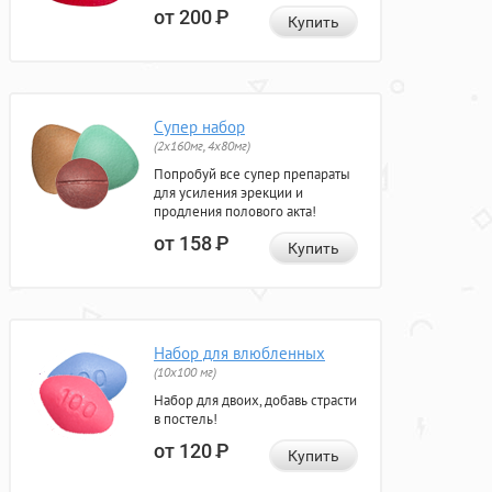
от 200
Р
Купить
Супер набор
(2х160мг, 4х80мг)
Попробуй все супер препараты
для усиления эрекции и
продления полового акта!
от 158
Р
Купить
Набор для влюбленных
(10х100 мг)
Набор для двоих, добавь страсти
в постель!
от 120
Р
Купить