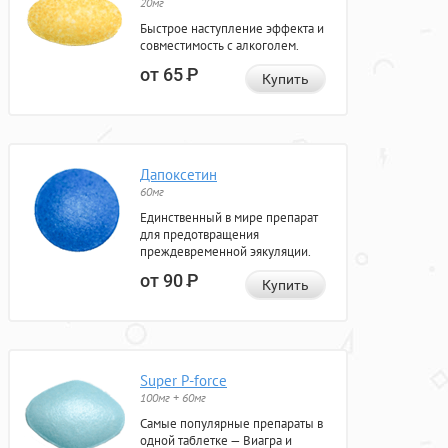
20мг
Быстрое наступление эффекта и
совместимость с алкоголем.
от 65
Р
Купить
Дапоксетин
60мг
Единственный в мире препарат
для предотвращения
преждевременной эякуляции.
от 90
Р
Купить
Super P-force
100мг + 60мг
Самые популярные препараты в
одной таблетке — Виагра и