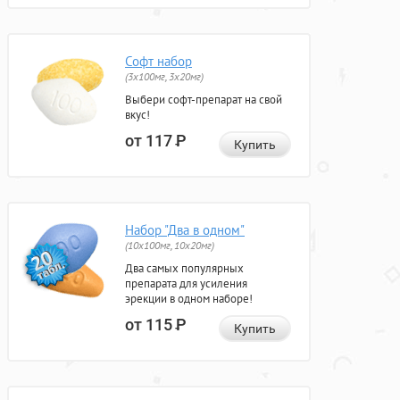
Софт набор
(3x100мг, 3x20мг)
Выбери софт-препарат на свой
вкус!
от 117
Р
Купить
Набор "Два в одном"
(10x100мг, 10x20мг)
Два самых популярных
препарата для усиления
эрекции в одном наборе!
от 115
Р
Купить