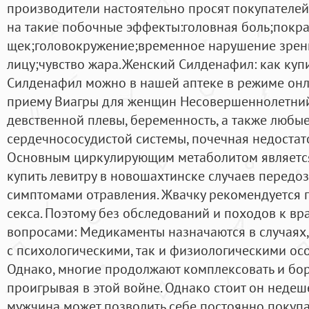
производители настоятельно просят покупателей
на такие побочные эффекты:головная боль;покр
щек;головокружение;временное нарушение зрен
лицу;чувство жара.Женский Силденафил: как куп
Силденафил можно в нашей аптеке в режиме онл
приему Виагры для женщин Несовершеннолетний 
девственной плевы, беременность, а также любы
сердечнососудистой системы, почечная недостаточ
Основным циркулирующим метаболитом является
купить левитру в новошахтинске случаев передо
симптомами отравления. Жвачку рекомендуется п
секса. Поэтому без обследований и походов к вр
вопросами: Медикаменты назначаются в случаях, 
с психологическими, так и физиологическими ос
Однако, многие продолжают комплексовать и бор
проигрывая в этой войне. Однако стоит он недеш
мужчина может позволить себе постоянно покупа