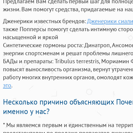
Предлагаем Вам сделать первый шаг для полноц
жизни. Вам помогут средства, придагаемые на на
Дженерики известных брендов:
Дженерики сиалис
также Попперсы помогут сделать интимную стор
насыщенной и яркой
Синтетические гормоны роста
: Динатроп, Ансомо
энергии спортсменам и решат проблемы лишнего
БАДы и препараты:
Tribulus terrestris, Мориамин
повысят выносливость организма, вернут утрачен
работу многих внутренних органов, омолодят кожу
это
.
Несколько причино объясняющих Поче
именно у нас?
* Мы являемся первым и единственным на терри
представителем по продаже препаратов дженер