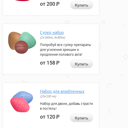
от 200
Р
Купить
Супер набор
(2х160мг, 4х80мг)
Попробуй все супер препараты
для усиления эрекции и
продления полового акта!
от 158
Р
Купить
Набор для влюбленных
(10х100 мг)
Набор для двоих, добавь страсти
в постель!
от 120
Р
Купить