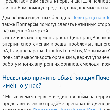
Предлагаем Вам сделать первый шаг для полноц
жизни. Вам помогут средства, придагаемые на на
Дженерики известных брендов:
Левитра цена в Т
также Попперсы помогут сделать интимную стор
насыщенной и яркой
Синтетические гормоны роста
: Динатроп, Ансомо
энергии спортсменам и решат проблемы лишнего
БАДы и препараты:
Tribulus terrestris, Мориамин
повысят выносливость организма, вернут утрачен
работу многих внутренних органов, омолодят кожу
Несколько причино объясняющих Поче
именно у нас?
* Мы являемся первым и единственным на терри
представителем по продаже препаратов дженер
силденафила
,
Где заказать Крем Naron Кадый
и д