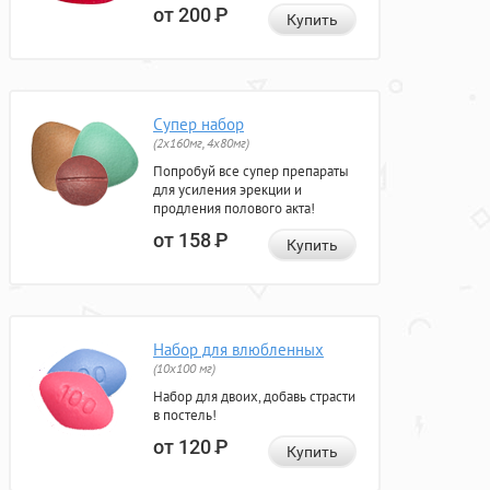
от 200
Р
Купить
Супер набор
(2х160мг, 4х80мг)
Попробуй все супер препараты
для усиления эрекции и
продления полового акта!
от 158
Р
Купить
Набор для влюбленных
(10х100 мг)
Набор для двоих, добавь страсти
в постель!
от 120
Р
Купить