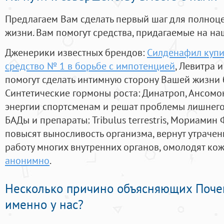
Предлагаем Вам сделать первый шаг для полноц
жизни. Вам помогут средства, придагаемые на на
Дженерики известных брендов:
Силденафил купит
средство № 1 в борьбе с импотенцией
, Левитра 
помогут сделать интимную сторону Вашей жизни
Синтетические гормоны роста
: Динатроп, Ансомо
энергии спортсменам и решат проблемы лишнего
БАДы и препараты:
Tribulus terrestris, Мориамин
повысят выносливость организма, вернут утрачен
работу многих внутренних органов, омолодят кожу
анонимно
.
Несколько причино объясняющих Поче
именно у нас?