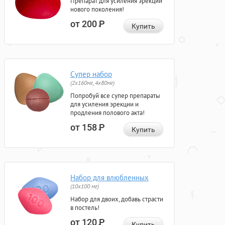
Препарат для усиления эрекции
нового поколения!
от 200
Р
Купить
Супер набор
(2х160мг, 4х80мг)
Попробуй все супер препараты
для усиления эрекции и
продления полового акта!
от 158
Р
Купить
Набор для влюбленных
(10х100 мг)
Набор для двоих, добавь страсти
в постель!
от 120
Р
Купить