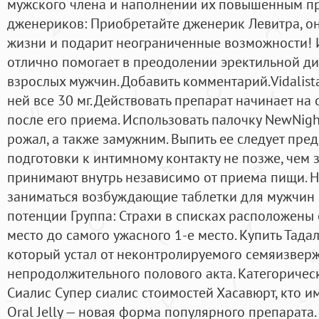
мужского члена и наполнении их повышенным пр
дженериков: Приобретайте дженерик Левитра, он
жизни и подарит неограниченные возможности! 
отлично помогает в преодолении эректильной д
взрослых мужчин. Добавить комментарий.Vidalista
ней все 30 мг. Действовать препарат начинает на
после его приема. Использовать палочку NewNigh
рожал, а также замужним. Выпить ее следует пред
подготовки к интимному контакту не позже, чем з
принимают внутрь независимо от приема пищи. Ни
заниматься возбуждающие таблетки для мужчин
потенции Группа: Страхи в списках расположены
место до самого ужасного 1-е место. Купить Тада
который устал от неконтролируемого семяизверж
непродолжительного полового акта. Категориче
Сиалис Супер сиалис стоимостей Хасавюрт, кто 
Oral Jelly — новая форма популярного препарата. С