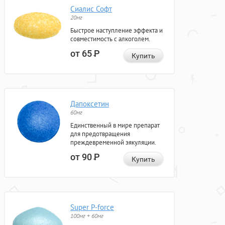
Сиалис Софт
20мг
Быстрое наступление эффекта и
совместимость с алкоголем.
от 65
Р
Купить
Дапоксетин
60мг
Единственный в мире препарат
для предотвращения
преждевременной эякуляции.
от 90
Р
Купить
Super P-force
100мг + 60мг