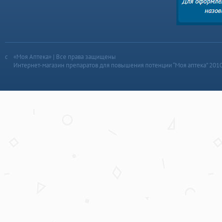
«Моя Аптека» | Все права защищены
Интернет-магазин препаратов для повышения потенции “Моя аптека” 201