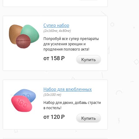
Супер набор
(2х160мг, 4х80мг)
Попробуй все супер препараты
для усиления эрекции и
продления полового акта!
от 158
Р
Купить
Набор для влюбленных
(10х100 мг)
Набор для двоих, добавь страсти
в постель!
от 120
Р
Купить