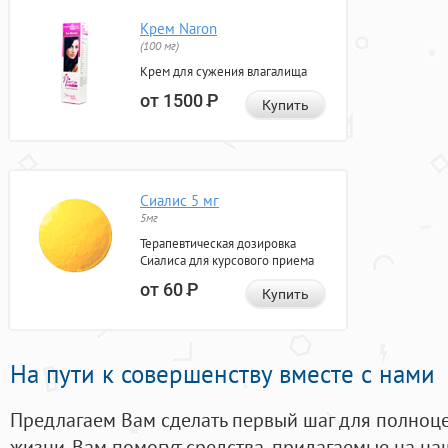
Крем Naron
(100 мг)
Крем для сужения влагалища
от 1500
Р
Купить
Сиалис 5 мг
5мг
Терапевтическая дозировка
Сиалиса для курсового приема
от 60
Р
Купить
На пути к совершенству вместе с нами
Предлагаем Вам сделать первый шаг для полноц
жизни. Вам помогут средства, придагаемые на на