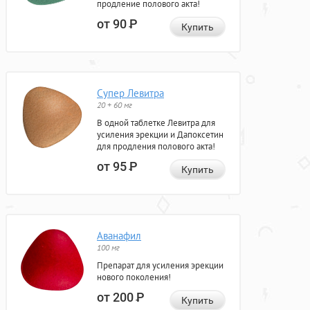
продление полового акта!
от 90
Р
Купить
Супер Левитра
20 + 60 мг
В одной таблетке Левитра для
усиления эрекции и Дапоксетин
для продления полового акта!
от 95
Р
Купить
Аванафил
100 мг
Препарат для усиления эрекции
нового поколения!
от 200
Р
Купить