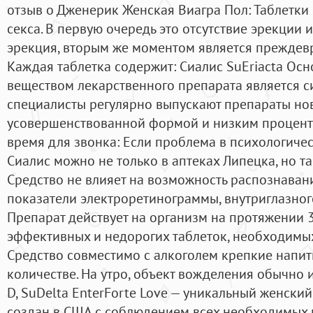
отзыв о Дженерик Женская Виагра Пол: Таблетки 
секса. В первую очередь это отсутствие эрекции
эрекция, вторым же моментом является преждев
Каждая таблетка содержит: Сиалис SuEriacta О
веществом лекарственного препарата является с
специалисты регулярно выпускают препараты но
усовершенствованной формой и низким проценто
время для звонка: Если проблема в психологичес
Сиалис можно не только в аптеках Липецка, но та
Средство не влияет на возможность распознавани
показатели электроретинограммы, внутриглазног
Препарат действует на организм на протяжении 3
эффективных и недорогих таблеток, необходимы
Средство совместимо с алкоголем крепкие напитк
количестве. На утро, объект вожделения обычно и
D, SuDelta EnterForte Love — уникальный женский
создан в США с соблюдением всех необходимых 