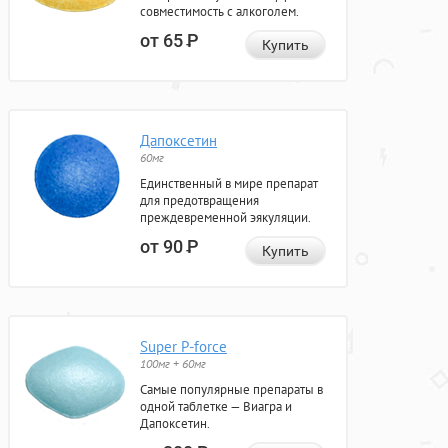
совместимость с алкоголем.
от 65
Р
Купить
Дапоксетин
60мг
Единственный в мире препарат
для предотвращения
преждевременной эякуляции.
от 90
Р
Купить
Super P-force
100мг + 60мг
Самые популярные препараты в
одной таблетке — Виагра и
Дапоксетин.