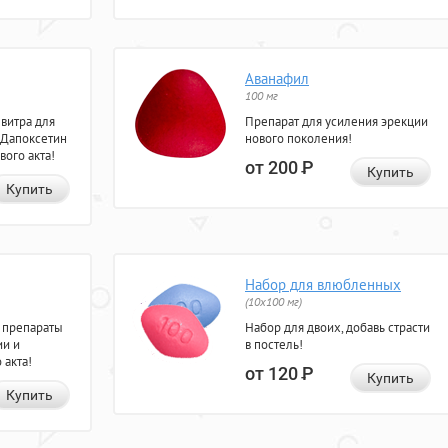
Аванафил
100 мг
евитра для
Препарат для усиления эрекции
 Дапоксетин
нового поколения!
вого акта!
от 200
Р
Купить
Купить
Набор для влюбленных
(10х100 мг)
 препараты
Набор для двоих, добавь страсти
ии и
в постель!
 акта!
от 120
Р
Купить
Купить