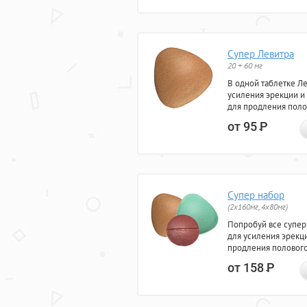
Супер Левитра
20 + 60 мг
В одной таблетке Л
усиления эрекции и
для продления поло
от 95
Р
Супер набор
(2х160мг, 4х80мг)
Попробуй все супер
для усиления эрекц
продления полового
от 158
Р