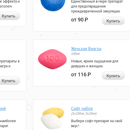
е эффекта и
Единственный в мире препарат
коголем.
для предотвращения
преждевременной эякуляции.
Купить
от 90
Р
Купить
Женская Виагра
100мг
препараты в
Новые, яркие ощущения для
агра и
девушек и женщин.
от 116
Р
Купить
Купить
кий
Софт набор
(3x100мг, 3x20мг)
 наиболее
Выбери софт-препарат на свой
арат.
вкус!