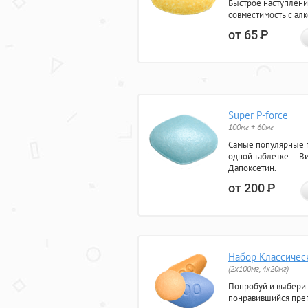
Быстрое наступлени
совместимость с ал
от 65
Р
Super P-force
100мг + 60мг
Самые популярные 
одной таблетке — Ви
Дапоксетин.
от 200
Р
Набор Классичес
(2x100мг, 4x20мг)
Попробуй и выбери
понравившийся преп