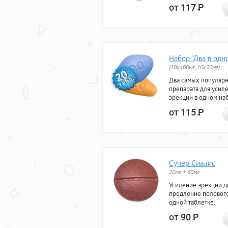
от 117
Р
Набор "Два в одн
(10x100мг, 10x20мг)
Два самых популяр
препарата для усил
эрекции в одном на
от 115
Р
Супер Сиалис
20мг + 60мг
Усиление эрекции до
продление полового
одной таблетке.
от 90
Р