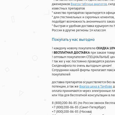
дженериков
Виагра таблица аналогов
, сил
известных препаратов
* качество препаратов гарантируется офи
* для стестинельных и скромных клиентов,
подойдет возможность анонимныого заказа
* быстрая и удобная доставка курьером по 
России в другие регионы 1м классом
Покупать у нас выгодно
! каждому новому покупателю
СКИДКА 10
!
БЕСПЛАТНАЯ ДОСТАВКА
при заказе товар
! оптовым покупателям СПЕЦИАЛЬНЫЕ цены
! так же у нас постоянно проводятся раз
Силденафила по очень выгодным ценам!
Cотрудники нашей фирмы прилагают макси
покупателей
доставка препаратов осуществляется без в
потенции, а так же
Виагра цена в Тамбове
д
оплата принимаются через электронные пл
или Visa для бесплатной консультации в л
8
(800
)200-86-85
(
по России звонок беспла
+7
(800
)200-86-85
(
Санкт-Петербург)
+7
(800
)200-86-85
(
Москва)