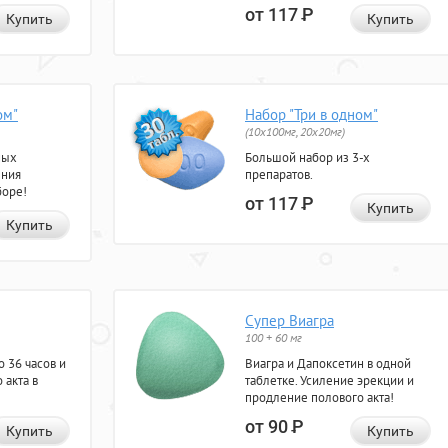
от 117
Р
Купить
Купить
ом"
Набор "Три в одном"
(10x100мг, 20x20мг)
ных
Большой набор из 3-х
ения
препаратов.
боре!
от 117
Р
Купить
Купить
Супер Виагра
100 + 60 мг
 36 часов и
Виагра и Дапоксетин в одной
 акта в
таблетке. Усиление эрекции и
продление полового акта!
от 90
Р
Купить
Купить