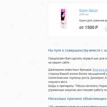
Крем Naron
(100 мг)
Крем для сужения в
от 1500
Р
На пути к совершенству вместе с 
Предлагаем Вам сделать первый шаг для п
на нашем сайте:
Дженерики известных брендов:
Виагра в а
сторону Вашей жизни более насыщенной 
Синтетические гормоны роста
: Динатроп, 
лишнего веса
БАДы и препараты:
Tribulus terrestris, М
утраченную энергию, восстановят работу мн
Несколько причино объясняющих 
* Мы являемся первым и единственным на 