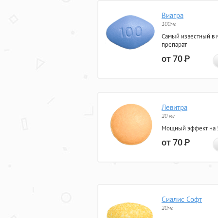
Виагра
100мг
Самый известный в 
препарат
от 70
Р
Левитра
20 мг
Мощный эффект на 5
от 70
Р
Сиалис Софт
20мг