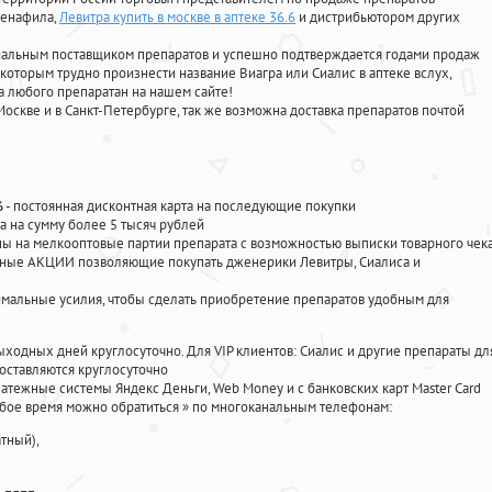
денафила
,
Левитра купить в москве в аптеке 36.6
и дистрибьютором других
циальным поставщиком препаратов и успешно подтверждается годами продаж
 которым трудно произнести название Виагра или Сиалис в аптеке вслух,
 любого препаратан на нашем сайте!
Москве и в Санкт-Петербурге, так же возможна доставка препаратов почтой
%
- постоянная дисконтная карта на последующие покупки
а на сумму более 5 тысяч рублей
 на мелкооптовые партии препарата с возможностью выписки товарного чек
личные АКЦИИ позволяющие покупать дженерики Левитры, Сиалиса и
мальные усилия, чтобы сделать приобретение препаратов удобным для
ыходных дней круглосуточно. Для VIP клиентов: Сиалис и другие препараты дл
оставляются круглосуточно
атежные системы Яндекс Деньги, Web Money и с банковских карт Master Card
юбое время можно обратиться
»
по многоканальным телефонам:
тный),