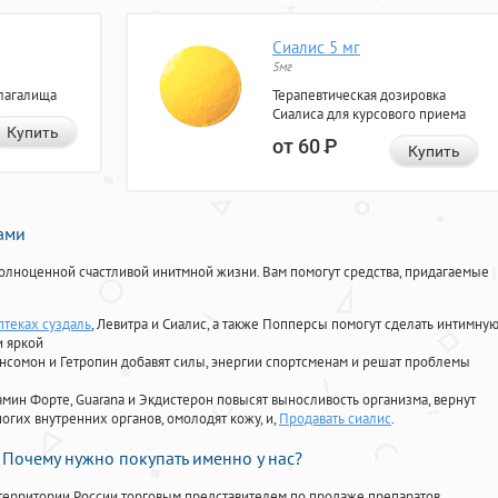
Сиалис 5 мг
5мг
лагалища
Терапевтическая дозировка
Сиалиса для курсового приема
Купить
от 60
Р
Купить
нами
олноценной счастливой инитмной жизни. Вам помогут средства, придагаемые
птеках суздаль
, Левитра и Сиалис, а также Попперсы помогут сделать интимну
и яркой
Ансомон и Гетропин добавят силы, энергии спортсменам и решат проблемы
ориамин Форте, Guarana и Экдистерон повысят выносливость организма, вернут
огих внутренних органов, омолодят кожу, и,
Продавать сиалис
.
Почему нужно покупать именно у нас?
территории России торговым представителем по продаже препаратов