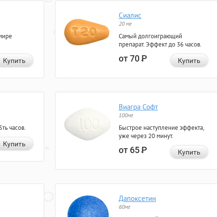
Сиалис
20 мг
мире
Самый долгоиграющий
препарат. Эффект до 36 часов.
от 70
Р
Купить
Купить
Виагра Софт
100мг
ть часов.
Быстрое наступление эффекта,
уже через 20 минут.
Купить
от 65
Р
Купить
Дапоксетин
60мг