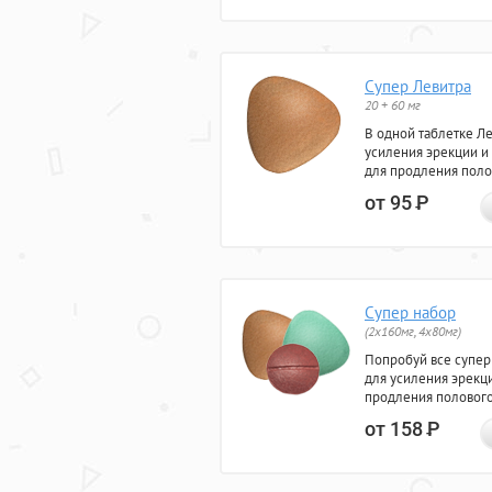
Супер Левитра
20 + 60 мг
В одной таблетке Л
усиления эрекции и
для продления поло
от 95
Р
Супер набор
(2х160мг, 4х80мг)
Попробуй все супер
для усиления эрекц
продления полового
от 158
Р