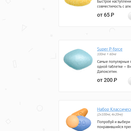
Быстрое наступлени
совместимость с ал
от 65
Р
Super P-force
100мг + 60мг
Самые популярные 
одной таблетке — Ви
Дапоксетин.
от 200
Р
Набор Классичес
(2x100мг, 4x20мг)
Попробуй и выбери
понравившийся преп