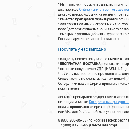
* Мы являемся первым и единственным на 
дженериков
Online купить в волгограде ле
дистрибьютором других известных препар
* качество препаратов гарантируется офи
* для стестинельных и скромных клиентов,
подойдет возможность анонимныого заказа
* быстрая и удобная доставка курьером по 
России в другие регионы 1м классом
Покупать у нас выгодно
! каждому новому покупателю
СКИДКА 10
!
БЕСПЛАТНАЯ ДОСТАВКА
при заказе товар
! оптовым покупателям СПЕЦИАЛЬНЫЕ цены
! так же у нас постоянно проводятся раз
Силденафила по очень выгодным ценам!
Cотрудники нашей фирмы прилагают макси
покупателей
доставка препаратов осуществляется без в
потенции, а так же
Босс роял виагра купить
оплата принимаются через электронные пл
или Visa для бесплатной консультации в л
8
(800
)200-86-85
(
по России звонок беспла
+7
(800
)200-86-85
(
Санкт-Петербург)