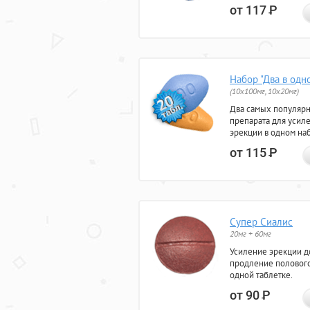
от 117
Р
Набор "Два в одн
(10x100мг, 10x20мг)
Два самых популяр
препарата для усил
эрекции в одном на
от 115
Р
Супер Сиалис
20мг + 60мг
Усиление эрекции до
продление полового
одной таблетке.
от 90
Р