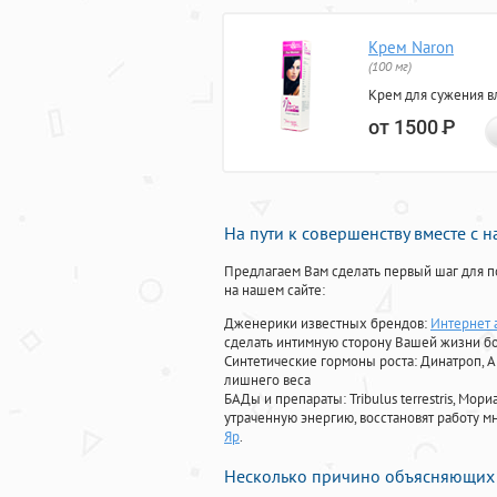
Крем Naron
(100 мг)
Крем для сужения в
от 1500
Р
На пути к совершенству вместе с 
Предлагаем Вам сделать первый шаг для п
на нашем сайте:
Дженерики известных брендов:
Интернет 
сделать интимную сторону Вашей жизни б
Синтетические гормоны роста
: Динатроп, 
лишнего веса
БАДы и препараты:
Tribulus terrestris, М
утраченную энергию, восстановят работу мн
Яр
.
Несколько причино объясняющих 