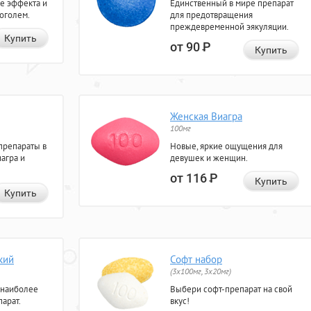
е эффекта и
Единственный в мире препарат
коголем.
для предотвращения
преждевременной эякуляции.
Купить
от 90
Р
Купить
Женская Виагра
100мг
препараты в
Новые, яркие ощущения для
агра и
девушек и женщин.
от 116
Р
Купить
Купить
кий
Софт набор
(3x100мг, 3x20мг)
 наиболее
Выбери софт-препарат на свой
арат.
вкус!