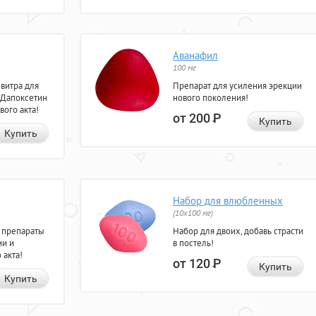
Аванафил
100 мг
евитра для
Препарат для усиления эрекции
 Дапоксетин
нового поколения!
вого акта!
от 200
Р
Купить
Купить
Набор для влюбленных
(10х100 мг)
 препараты
Набор для двоих, добавь страсти
ии и
в постель!
 акта!
от 120
Р
Купить
Купить