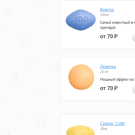
Виагра
100мг
Самый известный в 
препарат
от 70
Р
Левитра
20 мг
Мощный эффект на 5
от 70
Р
Сиалис Софт
20мг