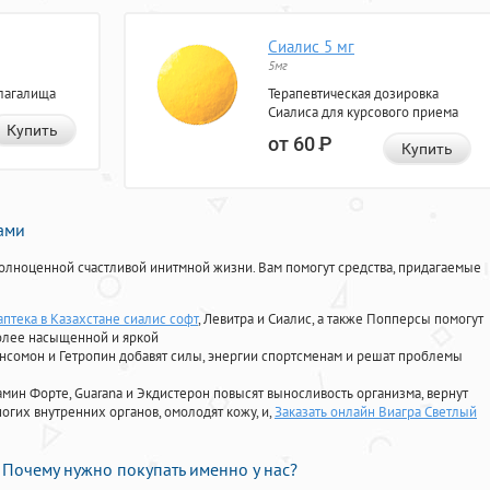
Сиалис 5 мг
5мг
лагалища
Терапевтическая дозировка
Сиалиса для курсового приема
Купить
от 60
Р
Купить
нами
олноценной счастливой инитмной жизни. Вам помогут средства, придагаемые
аптека в Казахстане сиалис софт
, Левитра и Сиалис, а также Попперсы помогут
олее насыщенной и яркой
Ансомон и Гетропин добавят силы, энергии спортсменам и решат проблемы
ориамин Форте, Guarana и Экдистерон повысят выносливость организма, вернут
огих внутренних органов, омолодят кожу, и,
Заказать онлайн Виагра Светлый
Почему нужно покупать именно у нас?