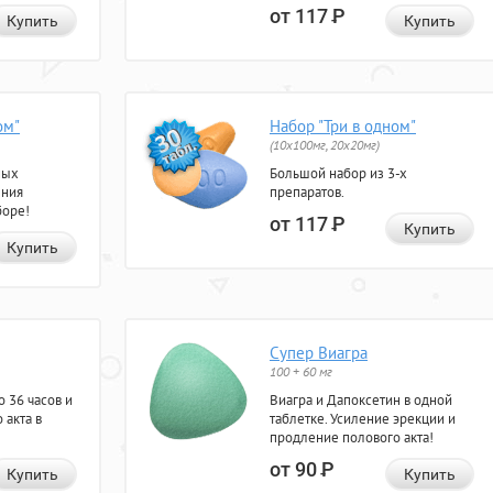
от 117
Р
Купить
Купить
ом"
Набор "Три в одном"
(10x100мг, 20x20мг)
ных
Большой набор из 3-х
ения
препаратов.
боре!
от 117
Р
Купить
Купить
Супер Виагра
100 + 60 мг
 36 часов и
Виагра и Дапоксетин в одной
 акта в
таблетке. Усиление эрекции и
продление полового акта!
от 90
Р
Купить
Купить