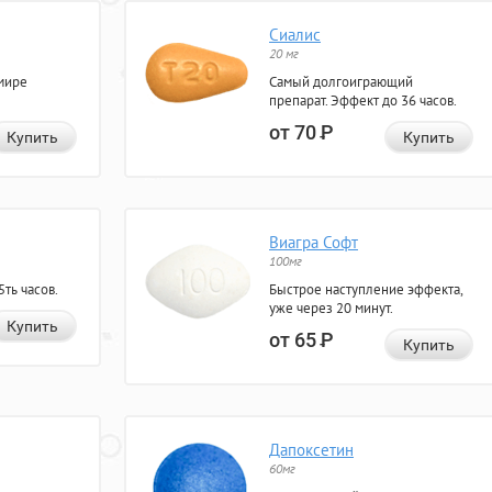
Сиалис
20 мг
мире
Самый долгоиграющий
препарат. Эффект до 36 часов.
от 70
Р
Купить
Купить
Виагра Софт
100мг
ть часов.
Быстрое наступление эффекта,
уже через 20 минут.
Купить
от 65
Р
Купить
Дапоксетин
60мг