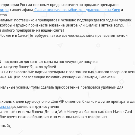
территории России торговым представителем по продаже препаратов
витра
, силденафила
,
Сиалис количество таблеток в упаковке цена Киев
и
атов
циальным поставщиком препаратов и успешно подтверждается годами продаж
 которым трудно произнести название Виагра или Сиалис в аптеке вслух,
 любого препаратан на нашем сайте!
Москве и в Санкт-Петербурге, так же возможна доставка препаратов почтой
%
- постоянная дисконтная карта на последующие покупки
а на сумму более 5 тысяч рублей
 на мелкооптовые партии препарата с возможностью выписки товарного чек
личные АКЦИИ позволяющие покупать дженерики Левитры, Сиалиса и
мальные усилия, чтобы сделать приобретение препаратов удобным для
ыходных дней круглосуточно. Для VIP клиентов: Сиалис и другие препараты дл
 анапа
доставляются круглосуточно
атежные системы Яндекс Деньги, Web Money и с банковских карт Master Card
юбое время можно обратиться
»
по многоканальным телефонам:
тный),