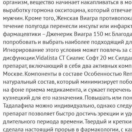
организм, вещество начинает накапливаться в мо
выработку гормона окситоцина, который отвечает
мужчин. Кроме того, Женская Виагра противопок
течение полугода перенесли инсульт или инфаркт
фармацевтики – Дженерик Виагра 150 мг. Благод
попробовать и выбрать наиболее подходящий для
Игнорирование этого условия может повлечь за 
дисфункции.Vidalista CT Сиалис Софт 20 мг. Силда
препарат, включающий в себя два активных комп
Москве. Компоненты в составе Особенностью Ren
натуральный состав, который минимизирует поб
на фоне приема медикамента, и сужает перечень
кузнецкий для его назначения. Повышать или по
Тадалафила можно индивидуально, однако следуе
препарат позволяет быстро достичь эрекции и у
длительного периода времени. Твердый и крепки
сделала настоящий прорыв в фармакологии, с к