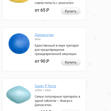
совместимость с алкоголем.
от 65
Р
Купить
Дапоксетин
60мг
Единственный в мире препарат
для предотвращения
преждевременной эякуляции.
от 90
Р
Купить
Super P-force
100мг + 60мг
Самые популярные препараты в
одной таблетке — Виагра и
Дапоксетин.