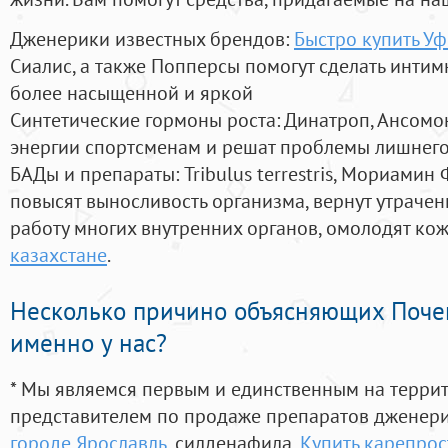
Дженерики известных брендов:
Быстро купить Уф
Сиалис, а также Попперсы помогут сделать инти
более насыщенной и яркой
Синтетические гормоны роста
: Динатроп, Ансомо
энергии спортсменам и решат проблемы лишнего
БАДы и препараты:
Tribulus terrestris, Мориамин
повысят выносливость организма, вернут утрачен
работу многих внутренних органов, омолодят кожу
казахстане
.
Несколько причино объясняющих Поче
именно у нас?
* Мы являемся первым и единственным на терри
представителем по продаже препаратов дженер
городе Ярославль
, силденафила
,
Купить карепрос