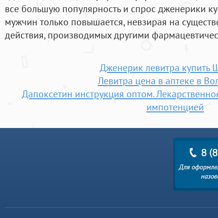
все большую популярность и спрос дженерики ку
мужчин только повышается, невзирая на существ
действия, производимых другими фармацевтиче
Дженерик левитра купить 
Левитра цена в аптеке в Во
Дапоксетин инструкция оптом. Лекарственное
импотенцией