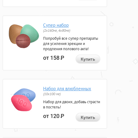
Супер набор
(2х160мг, 4х80мг)
Попробуй все супер препараты
для усиления эрекции и
продления полового акта!
от 158
Р
Купить
Набор для влюбленных
(10х100 мг)
Набор для двоих, добавь страсти
в постель!
от 120
Р
Купить