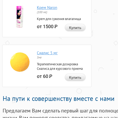
Крем Naron
(100 мг)
Крем для сужения влагалища
от 1500
Р
Купить
Сиалис 5 мг
5мг
Терапевтическая дозировка
Сиалиса для курсового приема
от 60
Р
Купить
На пути к совершенству вместе с нами
Предлагаем Вам сделать первый шаг для полноц
жизни. Вам помогут средства, придагаемые на на