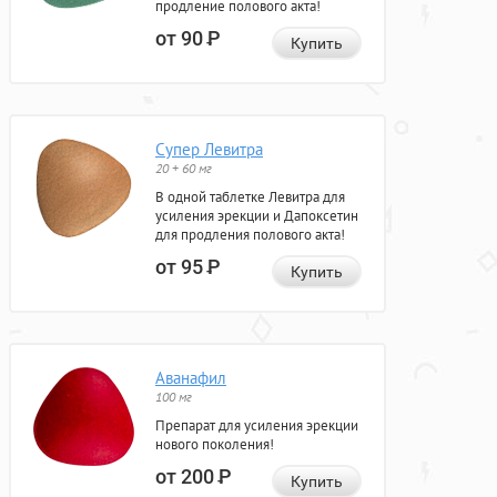
продление полового акта!
от 90
Р
Купить
Супер Левитра
20 + 60 мг
В одной таблетке Левитра для
усиления эрекции и Дапоксетин
для продления полового акта!
от 95
Р
Купить
Аванафил
100 мг
Препарат для усиления эрекции
нового поколения!
от 200
Р
Купить