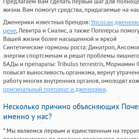
Предлагаем Вам сделать первый шаг для полноц
жизни. Вам помогут средства, придагаемые на на
Дженерики известных брендов:
Урсосан дженери
цене
, Левитра и Сиалис, а также Попперсы помог
Вашей жизни более насыщенной и яркой
Синтетические гормоны роста
: Динатроп, Ансомо
энергии спортсменам и решат проблемы лишнего
БАДы и препараты:
Tribulus terrestris, Мориамин
повысят выносливость организма, вернут утрачен
работу многих внутренних органов, омолодят кожу
оригинальный препарат и дженерики
.
Несколько причино объясняющих Поче
именно у нас?
* Мы являемся первым и единственным на терри
представителем по продаже препаратов дженер