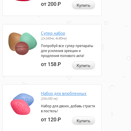
от 200
Р
Купить
Супер набор
(2х160мг, 4х80мг)
Попробуй все супер препараты
для усиления эрекции и
продления полового акта!
от 158
Р
Купить
Набор для влюбленных
(10х100 мг)
Набор для двоих, добавь страсти
в постель!
от 120
Р
Купить