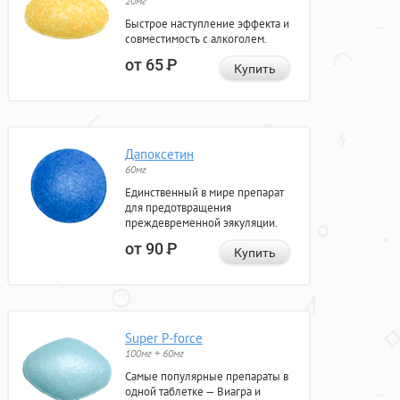
20мг
Быстрое наступление эффекта и
совместимость с алкоголем.
от 65
Р
Купить
Дапоксетин
60мг
Единственный в мире препарат
для предотвращения
преждевременной эякуляции.
от 90
Р
Купить
Super P-force
100мг + 60мг
Самые популярные препараты в
одной таблетке — Виагра и