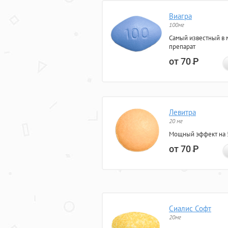
Виагра
100мг
Самый известный в 
препарат
от 70
Р
Левитра
20 мг
Мощный эффект на 5
от 70
Р
Сиалис Софт
20мг