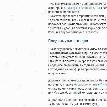
* Мы являемся первым и единственным на 
дженериков
Вука вука сиалис левитра
, си
известных препаратов
* качество препаратов гарантируется офи
* для стестинельных и скромных клиентов,
подойдет возможность анонимныого заказа
* быстрая и удобная доставка курьером по 
России в другие регионы 1м классом
Покупать у нас выгодно
! каждому новому покупателю
СКИДКА 10
!
БЕСПЛАТНАЯ ДОСТАВКА
при заказе товар
! оптовым покупателям СПЕЦИАЛЬНЫЕ цены
! так же у нас постоянно проводятся раз
Силденафила по очень выгодным ценам!
Cотрудники нашей фирмы прилагают макси
покупателей
доставка препаратов осуществляется без в
потенции, а так же
Не дорого купить в Пит
оплата принимаются через электронные пл
или Visa для бесплатной консультации в л
8
(800
)200-86-85
(
по России звонок беспла
+7
(800
)200-86-85
(
Санкт-Петербург)