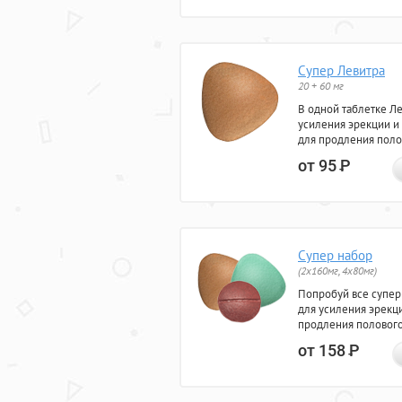
Супер Левитра
20 + 60 мг
В одной таблетке Л
усиления эрекции и
для продления поло
от 95
Р
Супер набор
(2х160мг, 4х80мг)
Попробуй все супер
для усиления эрекц
продления полового
от 158
Р