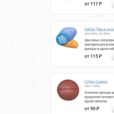
от 117
Р
Набор "Два в одн
(10x100мг, 10x20мг)
Два самых популяр
препарата для усил
эрекции в одном на
от 115
Р
Супер Сиалис
20мг + 60мг
Усиление эрекции до
продление полового
одной таблетке.
от 90
Р