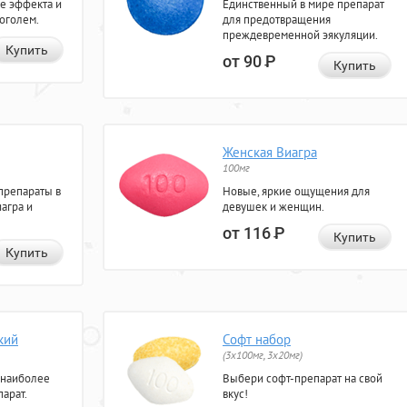
е эффекта и
Единственный в мире препарат
коголем.
для предотвращения
преждевременной эякуляции.
Купить
от 90
Р
Купить
Женская Виагра
100мг
препараты в
Новые, яркие ощущения для
агра и
девушек и женщин.
от 116
Р
Купить
Купить
кий
Софт набор
(3x100мг, 3x20мг)
 наиболее
Выбери софт-препарат на свой
арат.
вкус!