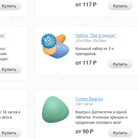
от 117
Р
Купить
Купить
ом"
Набор "Три в одном"
(10x100мг, 20x20мг)
ных
Большой набор из 3-х
ения
препаратов.
боре!
от 117
Р
Купить
Купить
Супер Виагра
100 + 60 мг
 36 часов и
Виагра и Дапоксетин в одной
 акта в
таблетке. Усиление эрекции и
продление полового акта!
от 90
Р
Купить
Купить