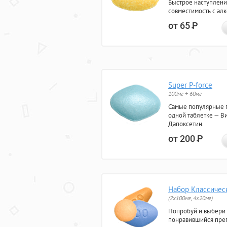
Быстрое наступлени
совместимость с ал
от 65
Р
Super P-force
100мг + 60мг
Самые популярные 
одной таблетке — Ви
Дапоксетин.
от 200
Р
Набор Классичес
(2x100мг, 4x20мг)
Попробуй и выбери
понравившийся преп