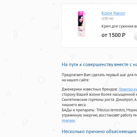
Крем Naron
(100 мг)
Крем для сужения в
от 1500
Р
На пути к совершенству вместе с 
Предлагаем Вам сделать первый шаг для п
на нашем сайте:
Дженерики известных брендов:
Левитра ку
сторону Вашей жизни более насыщенной 
Синтетические гормоны роста
: Динатроп, 
лишнего веса
БАДы и препараты:
Tribulus terrestris, М
утраченную энергию, восстановят работу мн
мужчин
.
Несколько причино объясняющих 