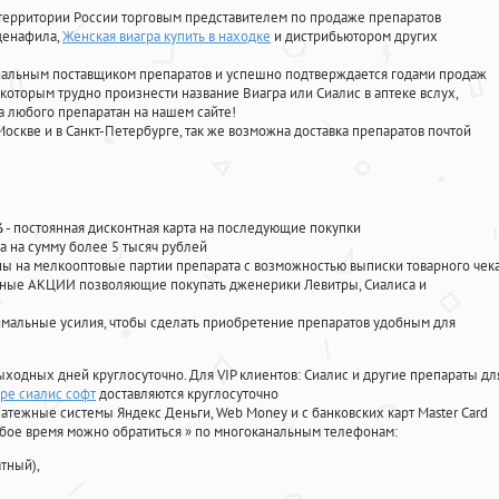
территории России торговым представителем по продаже препаратов
лденафила
,
Женская виагра купить в находке
и дистрибьютором других
циальным поставщиком препаратов и успешно подтверждается годами продаж
 которым трудно произнести название Виагра или Сиалис в аптеке вслух,
 любого препаратан на нашем сайте!
Москве и в Санкт-Петербурге, так же возможна доставка препаратов почтой
%
- постоянная дисконтная карта на последующие покупки
а на сумму более 5 тысяч рублей
 на мелкооптовые партии препарата с возможностью выписки товарного чек
личные АКЦИИ позволяющие покупать дженерики Левитры, Сиалиса и
мальные усилия, чтобы сделать приобретение препаратов удобным для
ыходных дней круглосуточно. Для VIP клиентов: Сиалис и другие препараты дл
ере сиалис софт
доставляются круглосуточно
атежные системы Яндекс Деньги, Web Money и с банковских карт Master Card
юбое время можно обратиться
»
по многоканальным телефонам:
тный),