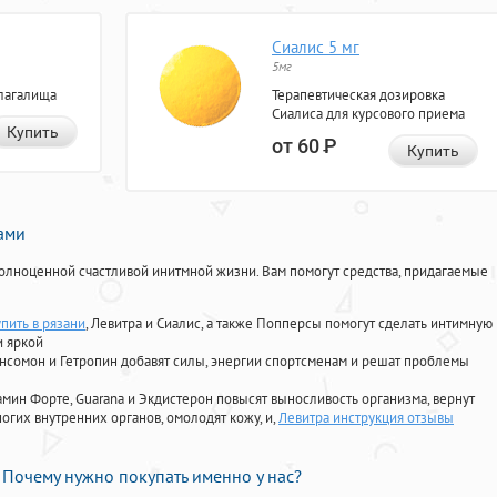
Сиалис 5 мг
5мг
лагалища
Терапевтическая дозировка
Сиалиса для курсового приема
Купить
от 60
Р
Купить
нами
олноценной счастливой инитмной жизни. Вам помогут средства, придагаемые
пить в рязани
, Левитра и Сиалис, а также Попперсы помогут сделать интимную
и яркой
Ансомон и Гетропин добавят силы, энергии спортсменам и решат проблемы
ориамин Форте, Guarana и Экдистерон повысят выносливость организма, вернут
огих внутренних органов, омолодят кожу, и,
Левитра инструкция отзывы
Почему нужно покупать именно у нас?