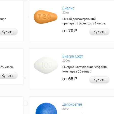
Сиалис
20 мг
мире
Самый долгоиграющий
препарат. Эффект до 36 часов.
от 70
Р
Купить
Купить
Виагра Софт
100мг
ть часов.
Быстрое наступление эффекта,
уже через 20 минут.
Купить
от 65
Р
Купить
Дапоксетин
60мг