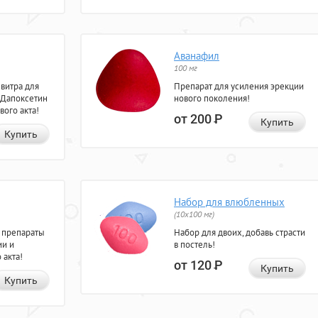
Аванафил
100 мг
евитра для
Препарат для усиления эрекции
 Дапоксетин
нового поколения!
вого акта!
от 200
Р
Купить
Купить
Набор для влюбленных
(10х100 мг)
 препараты
Набор для двоих, добавь страсти
ии и
в постель!
 акта!
от 120
Р
Купить
Купить