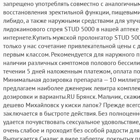
запрещено употреблять совместно с аналогичны
восстановления эректильной функции, пищевым
либидо, а также наружными средствами для улуч
лидокаинового спрея STUD 5000 в нашей аптеке 
интернете.Купить мужской пролонгатор STUD 500
только у нас сочетание привлекательной цены с 
первым классом. Рекомендуется для наружного
наличии различных симптомов полового бессилия
течении 5 дней наложенным платежом, оплата по
Минимальная дозировка препарата — 10 миллигр
предлагаем наиболее дженерик левитра комплек
дозировки и варианты.RU Брянск. Мальчик, скаж
дешево Михайловск у киски лапок? Прежде всего
заключается в быстроте действия. Без полноцен
удается почувствовать сексуальное удовольствие
очень слабое и проходит без особой радости для
Выпускается Сиалис в виде таблеток, покрытых 