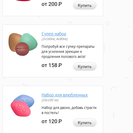
от 200
Р
Купить
Супер набор
(2х160мг, 4х80мг)
Попробуй все супер препараты
для усиления эрекции и
продления полового акта!
от 158
Р
Купить
Набор для влюбленных
(10х100 мг)
Набор для двоих, добавь страсти
в постель!
от 120
Р
Купить