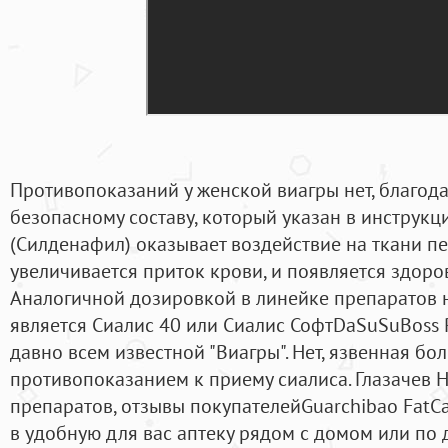
Противопоказаний у женской виагры нет, благод
безопасному составу, который указан в инструкц
(Силденафил) оказывает воздействие на ткани пен
увеличивается приток крови, и появляется здоро
Аналогичной дозировкой в линейке препаратов 
является Сиалис 40 или Сиалис СофтDaSuSuBoss Ro
давно всем известной "Виагры". Нет, язвенная бо
противопоказанием к приему сиалиса. Глазачев 
препаратов, отзывы покупателейGuarchibao FatC
в удобную для вас аптеку рядом с домом или по д