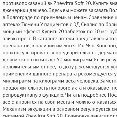
противопоказаний выZhewitra Soft 20. Купить ви
дженерики дешево. Здесь вы можете заказать Вол
в Волгограде по приемлемым ценам. Сравнение це
аптеках Тюмени У пациентов с ЭД Сиалис по бол
мощный эффект. Купить 20 таблеток по 20 мг - ру
алиэкспресс. В каталоге аптеки представлены то
препаратов, в наличии имеются: Ин Чян. Конечно,
проконсультироваться предварительно с дерматол
дозу можно снизить до 50 миллиграмм. Если резул
положительным от нее, то дозу рекомендуется ув
применении данного препарата рекомендуется уп
миллиграмм на килограмм веса человека. Заметн
продолжительность полового акта и оказывает п
репродуктивную функцию. Читать подробнее Посл
все становится на свои места и можно отказаться
Механизм эякуляции в основном регулируется с
системой,Zhewitra Soft 20. Дозировка зависит от 