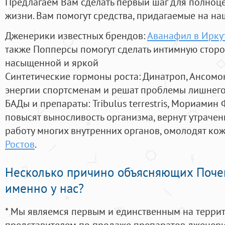
Предлагаем Вам сделать первый шаг для полноц
жизни. Вам помогут средства, придагаемые на на
Дженерики известных брендов:
Аванафил в Ирку
также Попперсы помогут сделать интимную стор
насыщенной и яркой
Синтетические гормоны роста
: Динатроп, Ансомо
энергии спортсменам и решат проблемы лишнего
БАДы и препараты:
Tribulus terrestris, Мориамин
повысят выносливость организма, вернут утрачен
работу многих внутренних органов, омолодят кожу
Ростов
.
Несколько причино объясняющих Поче
именно у нас?
* Мы являемся первым и единственным на терри
представителем по продаже препаратов дженер