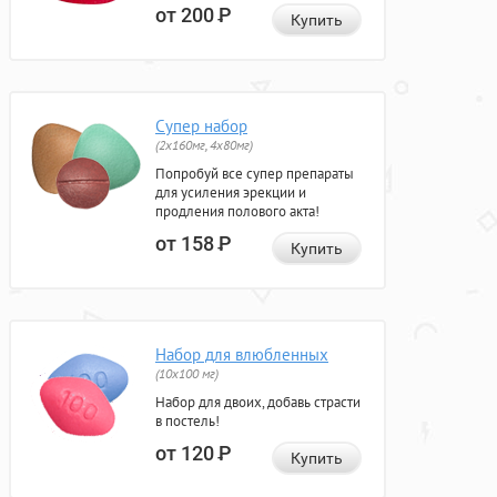
от 200
Р
Купить
Супер набор
(2х160мг, 4х80мг)
Попробуй все супер препараты
для усиления эрекции и
продления полового акта!
от 158
Р
Купить
Набор для влюбленных
(10х100 мг)
Набор для двоих, добавь страсти
в постель!
от 120
Р
Купить