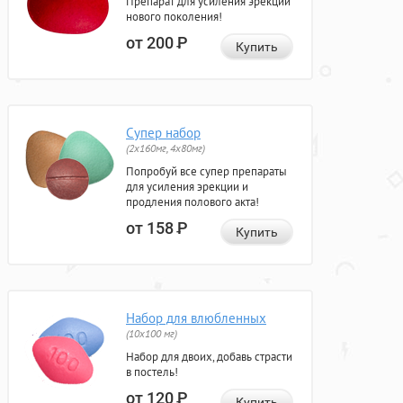
Препарат для усиления эрекции
нового поколения!
от 200
Р
Купить
Супер набор
(2х160мг, 4х80мг)
Попробуй все супер препараты
для усиления эрекции и
продления полового акта!
от 158
Р
Купить
Набор для влюбленных
(10х100 мг)
Набор для двоих, добавь страсти
в постель!
от 120
Р
Купить