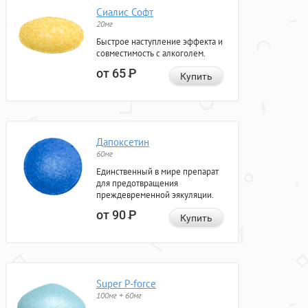
Сиалис Софт
20мг
Быстрое наступление эффекта и
совместимость с алкоголем.
от 65
Р
Купить
Дапоксетин
60мг
Единственный в мире препарат
для предотвращения
преждевременной эякуляции.
от 90
Р
Купить
Super P-force
100мг + 60мг