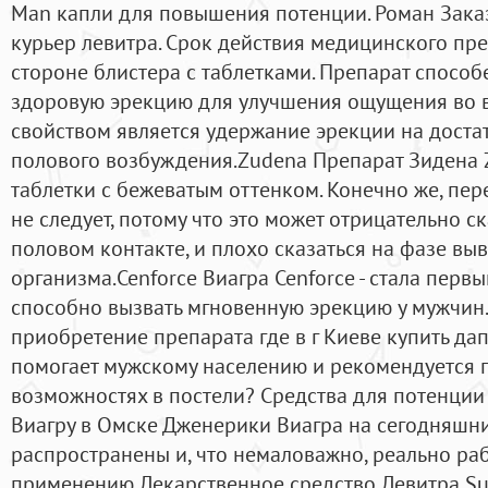
Man капли для повышения потенции. Роман Заказ
курьер левитра. Срок действия медицинского пре
стороне блистера с таблетками. Препарат способ
здоровую эрекцию для улучшения ощущения во 
свойством является удержание эрекции на дост
полового возбуждения.Zudena Препарат Зидена 
таблетки с бежеватым оттенком. Конечно же, пер
не следует, потому что это может отрицательно с
половом контакте, и плохо сказаться на фазе вы
организма.Cenforce Виагра Cenforce - стала перв
способно вызвать мгновенную эрекцию у мужчин.
приобретение препарата где в г Киеве купить да
помогает мужскому населению и рекомендуется п
возможностях в постели? Средства для потенции
Виагру в Омске Дженерики Виагра на сегодняшни
распространены и, что немаловажно, реально раб
применению Лекарственное средство Левитра S