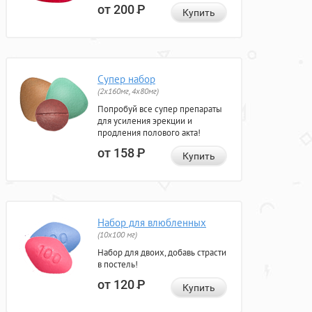
от 200
Р
Купить
Супер набор
(2х160мг, 4х80мг)
Попробуй все супер препараты
для усиления эрекции и
продления полового акта!
от 158
Р
Купить
Набор для влюбленных
(10х100 мг)
Набор для двоих, добавь страсти
в постель!
от 120
Р
Купить