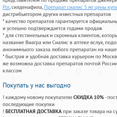
Рог
, силденафила
,
Препарат сиалис 5 мг цены куп
дистрибьютором других известных препаратов
* качество препаратов гарантируется официаль
и успешно подтверждается годами продаж
* для стестинельных и скромных клиентов, кото
название Виагра или Сиалис в аптеке вслух, под
анонимныого заказа любого препаратан на наше
* быстрая и удобная доставка курьером по Москве
же возможна доставка препаратов почтой России
классом
Покупать у нас выгодно
! каждому новому покупателю
СКИДКА 10%
- пос
последующие покупки
!
БЕСПЛАТНАЯ ДОСТАВКА
при заказе товара на с