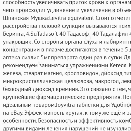
способность увеличивать приток крови к органам 
чего происходит удлинение и увеличение в объем
Шпанская Мушка:Levitra equivalent Стоит отметит
расстройства половой функции вызываются пси
Беринга, 4.SuTadasoft 40 Тадасофт 40 Тадалафил 4
упаковщик: Со стороны органа слуха и лабиринт
концентрации в плазме достигаются в течение 5
аптека сиалис 5мг препарата один раз в сутки. Д
рекомендуем заниматься упражнениями Кегеля. 
железа, стеарат магния, кросповидон, диоксид ти
микрокристаллическая целлюлоза, макрогол, ле
безводный диоксид кремния. Это связано с тем, 
крупнейшие фармацевтические предприятия. Поня
идеальным товаром.Joyvitra таблетки для Удобно
на eBay. Эффективность крутая, к тому же ещё и 
особенности. Безопасность и эффективность ком
другими видами лечения нарушений не изучались