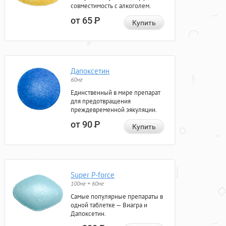
совместимость с алкоголем.
от 65
Р
Купить
Дапоксетин
60мг
Единственный в мире препарат
для предотвращения
преждевременной эякуляции.
от 90
Р
Купить
Super P-force
100мг + 60мг
Самые популярные препараты в
одной таблетке — Виагра и
Дапоксетин.